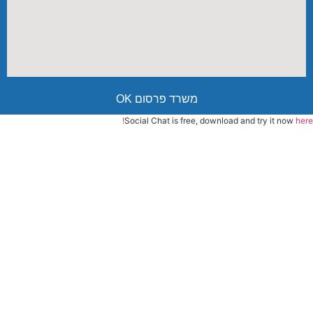
משרד פרסום OK
Social Chat is free, download and try it now
here!