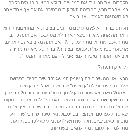
הלבבות, את הכוונות, את המניעים. דווקא במצווה פנימית כל כך
כמו אהבת הרֵע, החתימה האלוקית מבהירה: גם אם אף אחד אחר
לא רואה את האמת – אני רואה.
הקדוש ברוך הוא לא מתרשם מחיוכים בציבור, או מהחיצוניות. הוא
רואה מה אתה מקליד, כשאף אחד לא מסתכל. האם אתה כותב
מתוך אכפתיות, או מתוך עליונות? האם אתה מגיב באהבת אחים,
או שולף סכין מילולית עטופה בציניות? בדור של מקלדת מהירה
ולב אטי, התורה מזכירה לנו: "אני ה' – גם מאחורי המסך".
מהי קדושה?
מכאן, אנו ממשיכים לתוך עומק המושג "קדושים תהיו". בפרשה
שלנו, מופיעה המילה "קדושים" שוב ושוב. אבל מהי קדושה
באמת? האם היא שמורה רק לכהן הגדול ביום הכיפורים? הרמב"ן
כותב שקדושה היא מה שאדם עושה מעבר להלכה היבשה. במקום
שההלכה שותקת, שם מדברת הקדושה. בדור שלנו, בו אין הלכה
שאוסרת לפרסם השמצה בפייסבוק, ואין סעיף שדן בלשון הרע
מוסווה כאקטיביזם, הקדושה היא לדעת מתי לא לפרסם. לדעת
מתי למחוק תגובה. מתי להגיב, בשתיקה.