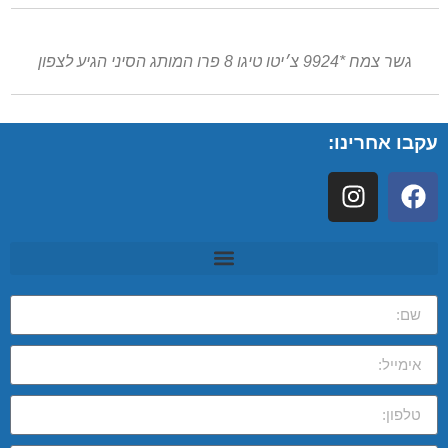
גשר צמח *9924 צ׳יטו טיגו 8 פרו המותג הסיני הגיע לצפון
עקבו אחרינו: