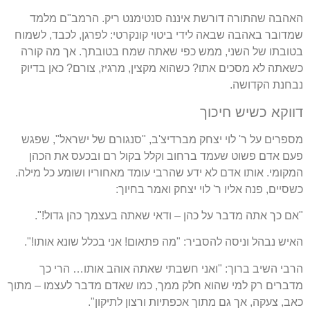
האהבה שהתורה דורשת איננה סנטימנט ריק. הרמב"ם מלמד
שמדובר באהבה שבאה לידי ביטוי קונקרטי: לפרגן, לכבד, לשמוח
בטובתו של השני, ממש כפי שאתה שמח בטובתך. אך מה קורה
כשאתה לא מסכים אתו? כשהוא מקצין, מרגיז, צורם? כאן בדיוק
נבחנת הקדושה.
דווקא כשיש חיכוך
מספרים על ר' לוי יצחק מברדיצ'ב, "סנגורם של ישראל", שפגש
פעם אדם פשוט שעמד ברחוב וקלל בקול רם ובכעס את הכהן
המקומי. אותו אדם לא ידע שהרבי עומד מאחוריו ושומע כל מילה.
כשסיים, פנה אליו ר' לוי יצחק ואמר בחיוך:
"אם כך אתה מדבר על כהן – ודאי שאתה בעצמך כהן גדול!".
האיש נבהל וניסה להסביר: "מה פתאום! אני בכלל שונא אותו!".
הרבי השיב ברוך: "ואני חשבתי שאתה אוהב אותו… הרי כך
מדברים רק למי שהוא חלק ממך, כמו שאדם מדבר לעצמו – מתוך
כאב, צעקה, אך גם מתוך אכפתיות ורצון לתיקון".