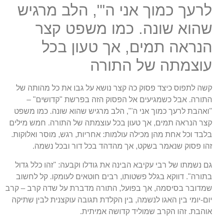
לרעך כמוך אני ה'", הלב מרגיש
שהוא שונה. כמו משפט קצר
הנראה תמים, אך טעון בכל
עוצמתה של התורה
קשה לתפוס כיצד פסוק כה קצר נושא על גבו את כל מהותה של
התורה. אבל כשמגיעים אל הפסוק הזה בפרשת "קדושים" –
"ואהבת לרעך כמוך אני ה'", הלב מרגיש שהוא שונה. כמו משפט
קצר הנראה תמים, אך טעון בכל עוצמתה של התורה. חמש מילים
בלבד וכל אחת מהן מכילה עולמות: אחריות, רגש, מוסר ואלוקות.
זהו פסוק שנאמר בשקט, אך מהדהד בכל דור ובכל נשמה.
גם נשמתו של רבי עקיבא הבינה את גודלו וקבעה: "זהו כלל גדול
בתורה". דווקא בגלל פשטותו, רבים חוטאים לעומקו. קל לחשוב
שמדובר בסיסמה, אך בפועל, התורה מדברת על שדה קרב – קרב
יום-יומי בין האגו לנשמה, בין הקלדת תגובה עוקצנית לבין שתיקה
אוהבת. זהו הקרב שמוליד קדושה אמיתית.