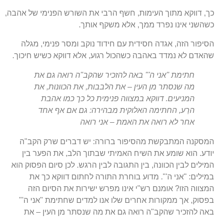
כך, דווקא מתוך העימות, חשף הרבי את השורש הפנימי של אהבה,
כשהשני אינו נפרד ממך, אלא משקף אותך.
הסיפור הזה, אגדה חסידית עם חידוד נוקב ומסר פנימי, מגלה
שהאדם לא נמדד באהבה כשהכול רגוע, אלא דווקא כשיש חיכוך.
חתימת "אני ה'" באה להזכיר שהקב"ה רואה גם את
מה שנסתר מן העין – את הלבבות, את הכוונות, את
המניעים. דווקא במצווה פנימית כל כך כמו אהבת
הרֵע, החתימה האלוקית מבהירה: גם אם אף אחד
אחר לא רואה את האמת – אני רואה
המסקנה המתבקשת מהסיפור ברורה: יש דברים שרק הקב"ה
יודע. הוא שומע את השיח האמיתי שבתוך הלב, את הפער בין
המילים לבין הכוונה, בין התגובה לבין הרגש. לכן סיום הפסוק הוא
במילים: "אני ה'". מדוע בוחרת התורה לחתום דווקא כך את
המצווה הזו? אומנם רש"י אינו מפרש ישירות את הסיום הזה
בפסוק, אך ממקורות אחרים שלו אנו למדים שחתימת "אני ה'"
באה להזכיר שהקב"ה רואה גם את מה שנסתר מן העין – את