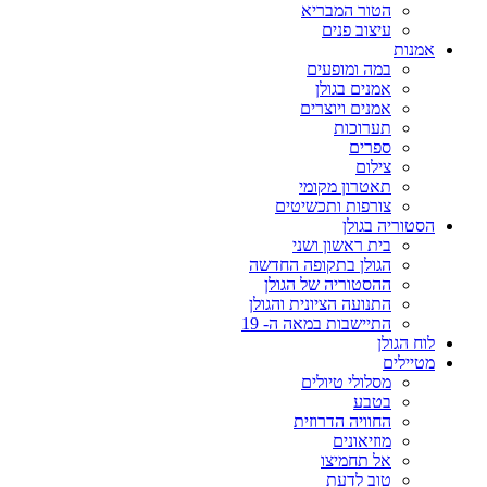
הטור המבריא
עיצוב פנים
אמנות
במה ומופעים
אמנים בגולן
אמנים ויוצרים
תערוכות
ספרים
צילום
תאטרון מקומי
צורפות ותכשיטים
הסטוריה בגולן
בית ראשון ושני
הגולן בתקופה החדשה
ההסטוריה של הגולן
התנועה הציונית והגולן
התיישבות במאה ה- 19
לוח הגולן
מטיילים
מסלולי טיולים
בטבע
החוויה הדרוזית
מוזיאונים
אל תחמיצו
טוב לדעת