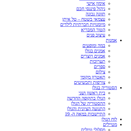
אימון אישי
ניהול פיננסי חכם
תזונה נכונה
עצמאי בשטח – טל איתן
מיומנויות חברתיות לילדים
הטור המבריא
עיצוב פנים
אמנות
במה ומופעים
אמנים בגולן
אמנים ויוצרים
תערוכות
ספרים
צילום
תאטרון מקומי
צורפות ותכשיטים
הסטוריה בגולן
בית ראשון ושני
הגולן בתקופה החדשה
ההסטוריה של הגולן
התנועה הציונית והגולן
התיישבות במאה ה- 19
לוח הגולן
מטיילים
מסלולי טיולים