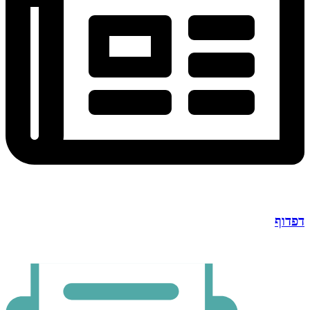
דפדוף