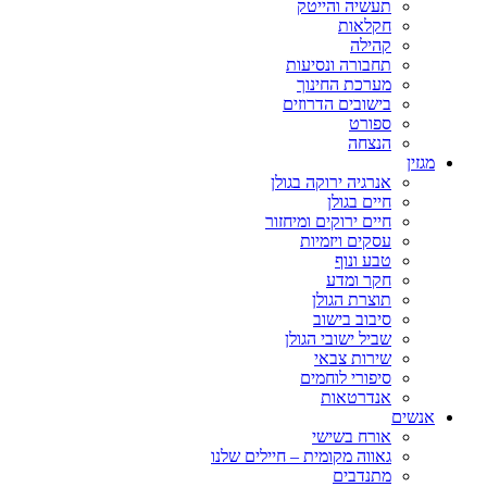
תעשיה והייטק
חקלאות
קהילה
תחבורה ונסיעות
מערכת החינוך
בישובים הדרוזים
ספורט
הנצחה
מגזין
אנרגיה ירוקה בגולן
חיים בגולן
חיים ירוקים ומיחזור
עסקים ויזמיות
טבע ונוף
חקר ומדע
תוצרת הגולן
סיבוב בישוב
שביל ישובי הגולן
שירות צבאי
סיפורי לוחמים
אנדרטאות
אנשים
אורח בשישי
גאווה מקומית – חיילים שלנו
מתנדבים