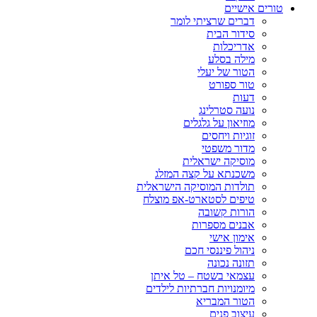
טורים אישיים
דברים שרציתי לומר
סידור הבית
אדריכלות
מילה בסלע
הטור של יעלי
טור ספורט
דעות
נועה סטרלינג
מוזיאון על גלגלים
זוגיות ויחסים
מדור משפטי
מוסיקה ישראלית
משכנתא על קצה המזלג
תולדות המוסיקה הישראלית
טיפים לסטארט-אפ מוצלח
הורות קשובה
אבנים מספרות
אימון אישי
ניהול פיננסי חכם
תזונה נכונה
עצמאי בשטח – טל איתן
מיומנויות חברתיות לילדים
הטור המבריא
עיצוב פנים