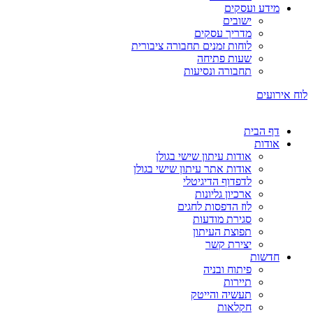
מידע ועסקים
ישובים
מדריך עסקים
לוחות זמנים תחבורה ציבורית
שעות פתיחה
תחבורה ונסיעות
לוח אירועים
דף הבית
אודות
אודות עיתון שישי בגולן
אודות אתר עיתון שישי בגולן
לדפדוף הדיגיטלי
ארכיון גליונות
לוז הדפסות לחגים
סגירת מודעות
תפוצת העיתון
יצירת קשר
חדשות
פיתוח ובניה
תיירות
תעשיה והייטק
חקלאות