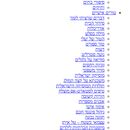
סיפורי בתים
ותיקים
טורים אישיים
דברים שרציתי לומר
סידור הבית
אדריכלות
מילה בסלע
הטור של יעלי
טור ספורט
דעות
נועה סטרלינג
מוזיאון על גלגלים
זוגיות ויחסים
מדור משפטי
מוסיקה ישראלית
משכנתא על קצה המזלג
תולדות המוסיקה הישראלית
טיפים לסטארט-אפ מוצלח
הורות קשובה
אבנים מספרות
אימון אישי
ניהול פיננסי חכם
תזונה נכונה
עצמאי בשטח – טל איתן
מיומנויות חברתיות לילדים