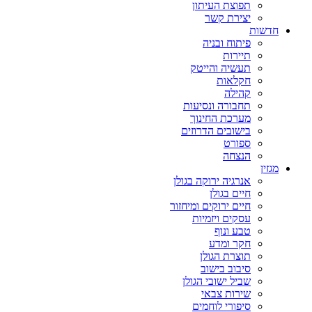
תפוצת העיתון
יצירת קשר
חדשות
פיתוח ובניה
תיירות
תעשיה והייטק
חקלאות
קהילה
תחבורה ונסיעות
מערכת החינוך
בישובים הדרוזים
ספורט
הנצחה
מגזין
אנרגיה ירוקה בגולן
חיים בגולן
חיים ירוקים ומיחזור
עסקים ויזמיות
טבע ונוף
חקר ומדע
תוצרת הגולן
סיבוב בישוב
שביל ישובי הגולן
שירות צבאי
סיפורי לוחמים