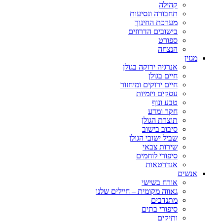
קהילה
תחבורה ונסיעות
מערכת החינוך
בישובים הדרוזים
ספורט
הנצחה
מגזין
אנרגיה ירוקה בגולן
חיים בגולן
חיים ירוקים ומיחזור
עסקים ויזמיות
טבע ונוף
חקר ומדע
תוצרת הגולן
סיבוב בישוב
שביל ישובי הגולן
שירות צבאי
סיפורי לוחמים
אנדרטאות
אנשים
אורח בשישי
גאווה מקומית – חיילים שלנו
מתנדבים
סיפורי בתים
ותיקים