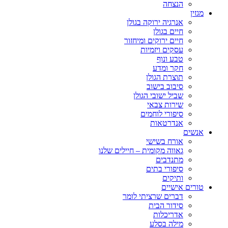
הנצחה
מגזין
אנרגיה ירוקה בגולן
חיים בגולן
חיים ירוקים ומיחזור
עסקים ויזמיות
טבע ונוף
חקר ומדע
תוצרת הגולן
סיבוב בישוב
שביל ישובי הגולן
שירות צבאי
סיפורי לוחמים
אנדרטאות
אנשים
אורח בשישי
גאווה מקומית – חיילים שלנו
מתנדבים
סיפורי בתים
ותיקים
טורים אישיים
דברים שרציתי לומר
סידור הבית
אדריכלות
מילה בסלע