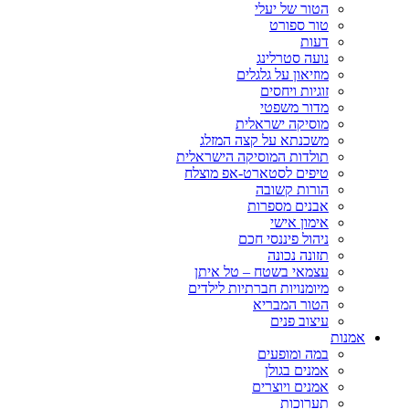
הטור של יעלי
טור ספורט
דעות
נועה סטרלינג
מוזיאון על גלגלים
זוגיות ויחסים
מדור משפטי
מוסיקה ישראלית
משכנתא על קצה המזלג
תולדות המוסיקה הישראלית
טיפים לסטארט-אפ מוצלח
הורות קשובה
אבנים מספרות
אימון אישי
ניהול פיננסי חכם
תזונה נכונה
עצמאי בשטח – טל איתן
מיומנויות חברתיות לילדים
הטור המבריא
עיצוב פנים
אמנות
במה ומופעים
אמנים בגולן
אמנים ויוצרים
תערוכות