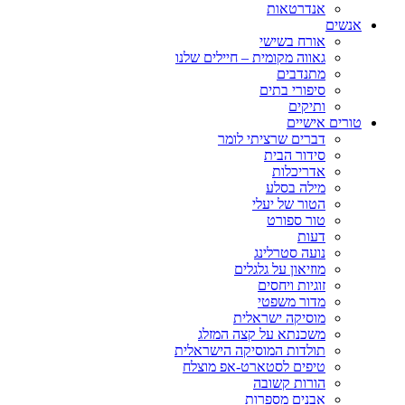
אנדרטאות
אנשים
אורח בשישי
גאווה מקומית – חיילים שלנו
מתנדבים
סיפורי בתים
ותיקים
טורים אישיים
דברים שרציתי לומר
סידור הבית
אדריכלות
מילה בסלע
הטור של יעלי
טור ספורט
דעות
נועה סטרלינג
מוזיאון על גלגלים
זוגיות ויחסים
מדור משפטי
מוסיקה ישראלית
משכנתא על קצה המזלג
תולדות המוסיקה הישראלית
טיפים לסטארט-אפ מוצלח
הורות קשובה
אבנים מספרות