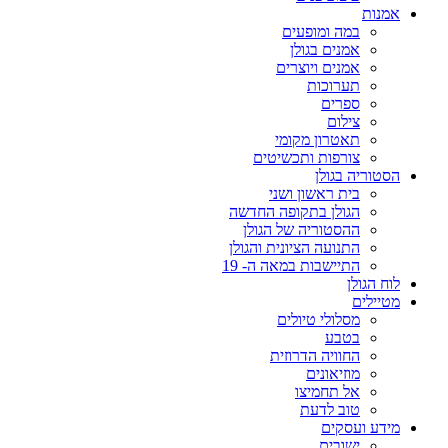
אמנות
במה ומופעים
אמנים בגולן
אמנים ויוצרים
תערוכות
ספרים
צילום
תאטרון מקומי
צורפות ותכשיטים
הסטוריה בגולן
בית ראשון ושני
הגולן בתקופה החדשה
ההסטוריה של הגולן
התנועה הציונית והגולן
התיישבות במאה ה- 19
לוח הגולן
מטיילים
מסלולי טיולים
בטבע
החוויה הדרוזית
מוזיאונים
אל תחמיצו
טוב לדעת
מידע ועסקים
ישובים