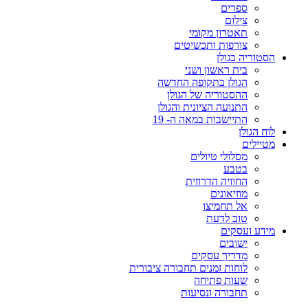
ספרים
צילום
תאטרון מקומי
צורפות ותכשיטים
הסטוריה בגולן
בית ראשון ושני
הגולן בתקופה החדשה
ההסטוריה של הגולן
התנועה הציונית והגולן
התיישבות במאה ה- 19
לוח הגולן
מטיילים
מסלולי טיולים
בטבע
החוויה הדרוזית
מוזיאונים
אל תחמיצו
טוב לדעת
מידע ועסקים
ישובים
מדריך עסקים
לוחות זמנים תחבורה ציבורית
שעות פתיחה
תחבורה ונסיעות