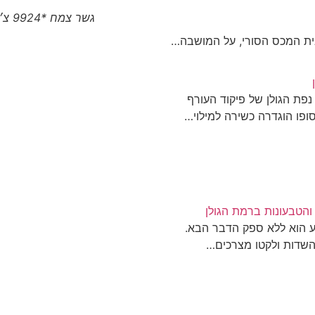
גשר צמח *9924 צ׳יטו טיגו 8 פרו המותג הסיני הגיע לצפון
נפת הגולן של פיקוד העורף
ופו הוגדרה כשירה למילוי…
הטבעונות ברמת הגולן
הוא ללא ספק הדבר הבא.
השדות ולקטו מצרכים…