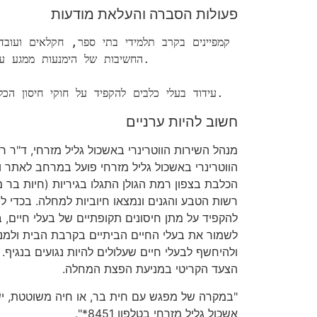
פעולות הסברה והעלאת מודעות
החשיבות של הימנעות ממגע ע

•   עידוד בעלי כלבים להקפיד על חוקי חיסון הכלבים לשמירה על בטיחותם.
חשוב להיות ערניים
מנהל השירות הווטרינרי באשכול גליל מזרחי, ד"ר רוע
הווטרינרי באשכול גליל מזרחי פועל במרחב לאתר ו
הכלבת בצפון רמת הגולן התגלו בגיריות (חיות בר מ
רשות הטבע והגנים ונמצאו חיוביות למחלה. בכדי 
להקפיד על מתן חיסונים תקופתיים של בעלי חיים, 
לשמור את בעלי החיים הביתיים בקרבת הבית ולמנ
ולהיחשף לבעלי חיים שעלולים להיות נגועים בנגיף. 
הצעד הקריטי במניעת הפצת המחלה.
"במקרה של מפגש עם חית בר, או חיה משוטטת, יש 
אשכול גליל מזרחי בטלפון 8451*".