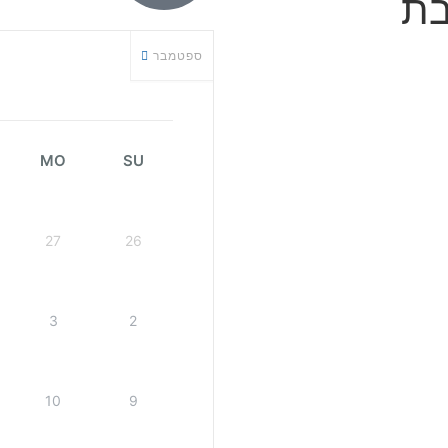
בת
ספטמבר
MO
SU
27
26
3
2
10
9