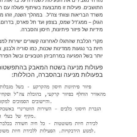
התושבים. פעילות זו מתבצעת בשיתוף פעולה עם רש
משרד הבריאות וצוותי צה"ל. במהלך השנה, זוהו מ
הגולן – ממג'דל שמס, בצפון ועד תל פארס, בדרום.
מידיות של פיזור פיתיונות, חיסון והסברה.
מקרי הכלבת שהתגלו לאחרונה קשורים ישירות למצ
חיות בר נגועות ממדינות שכנות, כמו סוריה ולבנון,
יותר בשל הפגיעה במרחביהן הטבעיים ובשל הפרת ה
פעולות מניעה בשטח המאבק בהתפשטו
בפעולות מניעה ובהסברה, הכוללות:
והיישובים הסמוכים למקו

מקיף של בעלי ח

למנוע הידבקויות. הפעילות ללכידת חיות משוטטות נעשית בשיתוף עם הרט"ג.