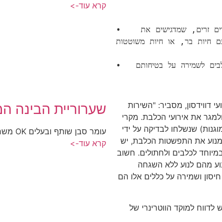
קרא עוד->
•   קמפיינים בקרב תלמידי בתי ספר, חקלאים ועובדים זרים, שמדגישים את 
ם חיות בר, או חיות משוטטות.
י דווידסון, מסביר: "השירות
שערוריית הבינה המ
למגר את אירועי הכלבת. מקרי
וגנות) שנשלחו לבדיקה על ידי
עומר סבן שותף ובעלים OK משרד פרסום, קיבוץ כפר חרוב
למנוע את התפשטות הכלבת, יש
קרא עוד->
במיוחד לכלבים ולחתולים. חשוב
וע מהם לנוע ללא השגחה
חיסון ושמירה על כללים אלו הם
לדווח למוקד הווטרינרי של