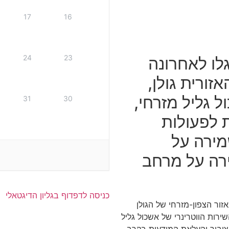
17
16
24
23
ו לאחרונה
זורית גולן,
ל גליל מזרחי,
31
30
 לפעולות
מירה על
רה על מרחב
כניסה לדפדוף בגליון הדיגטאלי
ור הצפון-מזרחי של הגולן
שירות הווטרינרי של אשכול גליל
ציבור והעלאת המודעות בקרב