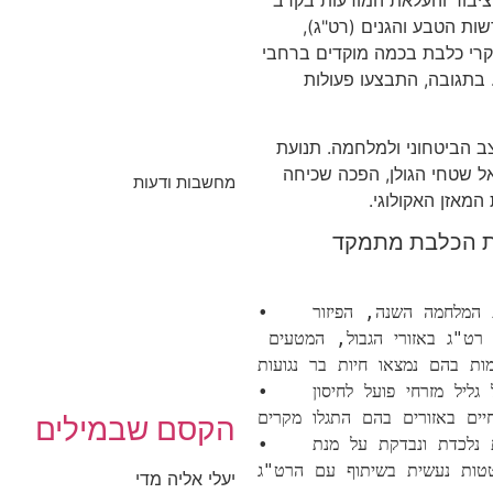
ות הטבע והגנים (רט"ג),
קרי כלבת בכמה מוקדים ברחבי
 בתגובה, התבצעו פעולות
ב הביטחוני ולמלחמה. תנועת
 אל שטחי הגולן, הפכה שכיחה
מחשבות ודעות
מאזן האקולוגי.
ת הכלבת מתמקד
•   פיזור פיתיונות חיסון מהקרקע - בשל מגבלות המלחמה השנה, הפיזור 
מהאוויר הוחלף בפיזור קרקעי, בהובלת צה"ל ופקחי רט"ג באזורי הגבול, המטעים 
מות בהם נמצאו חיות בר נגועות. 
•   הגברת חיסוני כלבים - השירות הווטרינרי באשכול גליל מזרחי פועל לחיסון 
יים באזורים בהם התגלו מקרים.
הקסם שבמילים
•   לכידת חיות משוטטות - כל חיה חשודה בכלבת נלכדת ונבדקת על מנת 
יעלי אליה מדי