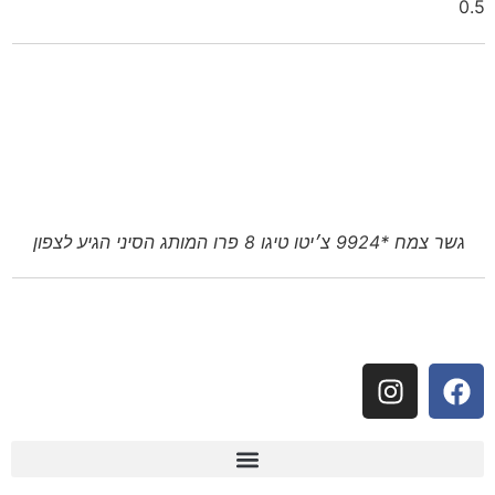
גשר צמח *9924 צ׳יטו טיגו 8 פרו המותג הסיני הגיע לצפון
עקבו אחרינו: