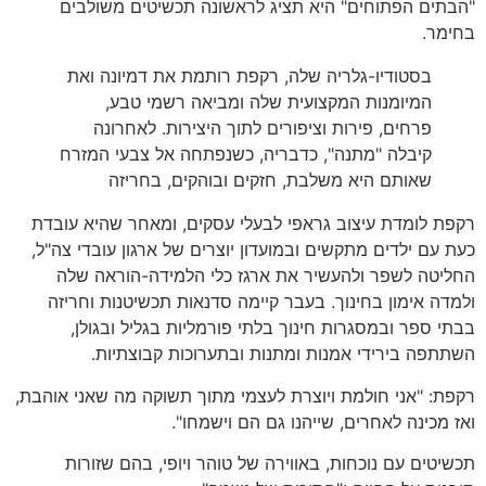
"הבתים הפתוחים" היא תציג לראשונה תכשיטים משולבים
בחימר.
בסטודיו-גלריה שלה, רקפת רותמת את דמיונה ואת
המיומנות המקצועית שלה ומביאה רשמי טבע,
פרחים, פירות וציפורים לתוך היצירות. לאחרונה
קיבלה "מתנה", כדבריה, כשנפתחה אל צבעי המזרח
שאותם היא משלבת, חזקים ובוהקים, בחריזה
רקפת לומדת עיצוב גראפי לבעלי עסקים, ומאחר שהיא עובדת
כעת עם ילדים מתקשים ובמועדון יוצרים של ארגון עובדי צה"ל,
החליטה לשפר ולהעשיר את ארגז כלי הלמידה-הוראה שלה
ולמדה אימון בחינוך. בעבר קיימה סדנאות תכשיטנות וחריזה
בבתי ספר ובמסגרות חינוך בלתי פורמליות בגליל ובגולן,
השתתפה בירידי אמנות ומתנות ובתערוכות קבוצתיות.
רקפת: "אני חולמת ויוצרת לעצמי מתוך תשוקה מה שאני אוהבת,
ואז מכינה לאחרים, שייהנו גם הם וישמחו".
תכשיטים עם נוכחות, באווירה של טוהר ויופי, בהם שזורות