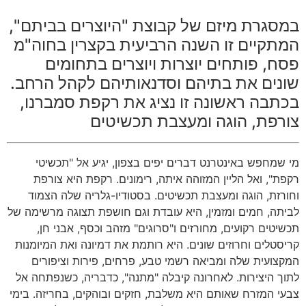
במסגרת מיזם של קבוצת "היוצרים בביתם",
המתקיים זו השנה הרביעית בקצרין בחוה"מ
פסח, פותחים יוצרות ויוצרים בתחומים
שונים את בתיהם וסדנאותיהם לקהל הרחב.
בכתבה ראשונה זו נציג את רקפת סמברנו,
צורפת, הוגה ומעצבת תכשיטים
מי שמחפש באינטרנט דברים יפים בצפון, יגיע אל "תכשיטי
רקפת", ואל הליין המזוהה איתה, רימונים. רקפת היא צורפת
וחורזת, הוגה ומעצבת תכשיטים. בסטודיו-גלריה שלה הצמוד
לביתה, חמים ומזמין, היא עובדת וגם חושפת תצוגה מרשימה של
תכשיטים רקועים, מחורזים ו"סרוגים" מזהב וכסף, אבני חן,
קריסטלים וחרוזים שונים. היא רותמת את דמיונה ואת המיומנות
המקצועית שלה ומביאה רשמי טבע, פרחים, פירות וציפורים
לתוך היצירות. לאחרונה קיבלה "מתנה", כדבריה, כשנפתחה אל
צבעי המזרח שאותם היא משלבת, חזקים ובוהקים, בחריזה. בימי