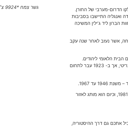
גשר צמח *9924 צ׳יטו טיגו 8 פרו המותג הסיני הגיע לצפון
לד רכש כ- 100,000 דונם בחלקו הדרום-מערבי של החורן.
דה ואנגליה התיישבו בסביבות
 ג'ילין וסאחם ג'ולן; רובם גורשו ב- 1898. חוות הברון ליד ג'ילין המשיכה
טיחה, אשר נעזב לאחר שנה עקב
ם הבית הלאומי ליהודים.
בהסכם משנת 1920 נכלל הגולן בתחום המנדט הבריטי, אך ב- 1923 עבר לתחום
הגולן הושב ב- 1967, החוק הישראלי הוחל עליו ב- 1981, וכיום הוא מותג לאזור
וביל אתכם גם דרך ההיסטוריה,