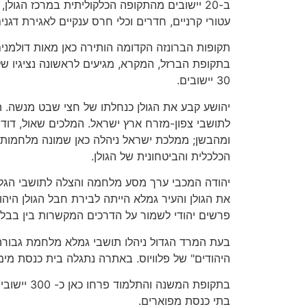
ב-20 יישובים מהתקופה הכלקוליתית במרכז הגולן
עטורי קרניים, חדרים וכלי חרס ענקיים לאגירת דגני
תקופות הברונזה הקדומה הותירה כאן מאות דולמנים
בתקופת הברזל, המקרא, מגיעים לראשונה נציגיו של 
30 יישובים.
יהושע קבע את הגולן כנחלתו של חצי שבט מנשה. ה
לתושבי צפון-מזרח ארץ ישראל. המלכים שאול, דוד
ומהבשן; ממלכת ישראל ניהלה כאן שמונה מלחמות 
הכלכלית והביטחונית של הגולן.
יהודה המכבי ערך מסע מלחמה והצלה לתושבי הגלעד
את הגולן והעיר גמלא הייתה לבירת חבל הגולן היהו
פרשים יהודי לשמור על הדרכים המקשרות בין בבל 
בעת המרד הגדול ניהלו תושבי גמלא מלחמת גבור
היהודים" של פלוויוס. באתרה נתגלה בית כנסת מימי
בתי כנסת מפוארים.