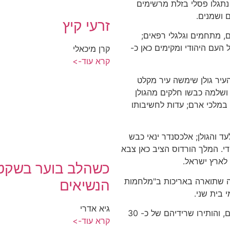
, נתגלו פסלי בזלת מרשימים
ם ושמנים.
זרעי קיץ
, מתחמים וגלגלי רפאים;
העם היהודי ומקימים כאן כ-
קרן מיכאלי
קרא עוד->
עיר גולן שימשה עיר מקלט
 ושלמה כבשו חלקים מהגולן
במלכי ארם; עדות לחשיבותו
 והגולן; אלכסנדר ינאי כבש
די. המלך הורדוס הציב כאן צבא
לארץ ישראל.
כשהלב בוער בשקט 
ה שתוארה באריכות ב"מלחמות
הנשיאים
 בית שני.
גיא אדרי
בתקופת המשנה והתלמוד פרחו כאן כ- 300 יישובים, והותירו שרידיהם של כ- 30
קרא עוד->