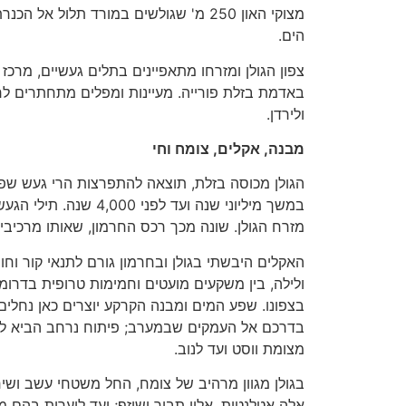
הים.
צפון הגולן ומזרחו מתאפיינים בתלים געשיים, מרכז ה
באדמת בזלת פורייה. מעיינות ומפלים מתחתרים לרו
ולירדן.
מבנה, אקלים, צומח וחי
הגולן מכוסה בזלת, תוצאה להתפרצות הרי געש שפלט
במשך מיליוני שנה ועד לפני
מזרח הגולן. שונה מכך רכס החרמון, שאותו מרכיבים 
האקלים היבשתי בגולן ובחרמון גורם לתנאי קור וחום 
ולילה, בין משקעים מועטים וחמימות טרופית בדרומו
בצפונו. שפע המים ומבנה הקרקע יוצרים כאן נחלי
בדרכם אל העמקים שבמערב; פיתוח נרחב הביא ל
מצומת ווסט ועד לנוב.
בגולן מגוון מרהיב של צומח, החל משטחי עשב ושיחי
אלה אטלנטית, אלון תבור ושיזף; ועד ליערות בהם מ