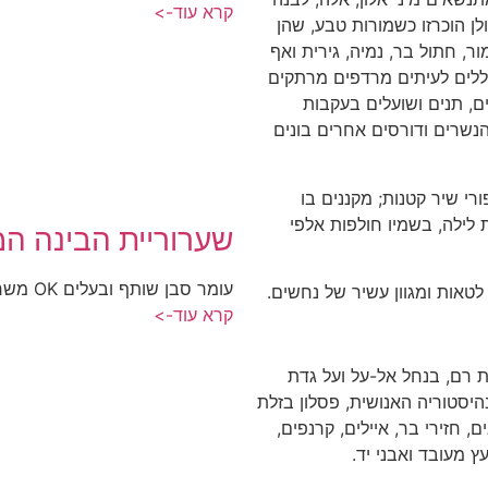
קרא עוד->
לן הוכרזו כשמורות טבע, שהן
ור, חתול בר, נמיה, גירית ואף
ללים לעיתים מרדפים מרתקים
ם, תנים ושועלים בעקבות
נשרים ודורסים אחרים בונים
רי שיר קטנות; מקננים בו
ת לילה, בשמיו חולפות אלפי
שערוריית הבינה המ
עומר סבן שותף ובעלים OK משרד פרסום, קיבוץ כפר חרוב
 לטאות ומגוון עשיר של נחשים.
קרא עוד->
תו בברכת רם, בנחל אל-על ועל גדת
היסטוריה האנושית, פסלון בזלת
 חזירי בר, איילים, קרנפים,
ץ מעובד ואבני יד.