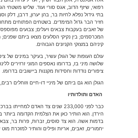
רפואי, שיזף הדוב, אגס סורי ועוד. שליש משטחי הגו
בתי גידול נפלא לחיות בר, בהן יערון, דרבן, דלק וסמ
חזיר הבר גדול המימדים. בשטחים הפתוחים מתחו
של זאבים בעקבות צבאים ויעלים; צבועים מפוספסי
המכרסמים; בין נקיקי הסלעים מצאו ביתם שפנים; ה
קיניהם במצוקי הקניונים הגבוהים.
עולם העופות של הגולן עשיר, בעיקר במינים של ציפו
שלושה מיני בז, בדרומו נאספים המוני זרזירים ללינ
ציפורים נודדות וחסידות מקננות ביישובים בדרומו.
הגולן הוא גם ביתם של מיניי דו-חיים וזוחלים רבים,
האדם ותולדותיו
כבר לפני 233,000 שנים צד האדם למחיי
הירדן. הוא הותיר כאן את הצלמית הקדומה ביותר ב
בדמות אשה. הוא צד סוסים, זברות, פרות בר, צבאים,
יחמורים, זאבים, אריות ופילים והותיר למזכרת מוט ע