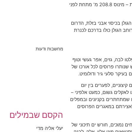
מצוקי האון 250 מ' שגולשים במורד תלול אל הכנרת – מינוס 208.8 מ' מתחת לפני
גולן בכיסוי אבני בזלת, הדרום
חב הגולן כולו בדרכם לכנרת
מחשבות ודעות
ו לבה, גזים, אפר געשי וטוף
 4,000 שנה. תילי הגעש שנותרו פרוסים לכל אורכו של
בעיקר סלעי גיר ודולומיט.
קיצוניים, לפערים בין יום
 לאקלים גשום, כמעט אלפיני –
ם שמתחתרים בקניונים ובמפלים
אצירתם במאגרים הפרוסים
הקסם שבמילים
ם נמוכים, חורש ים תיכוני של
יעלי אליה מדי
תנשאים מיני אלון, אלה, לבנה