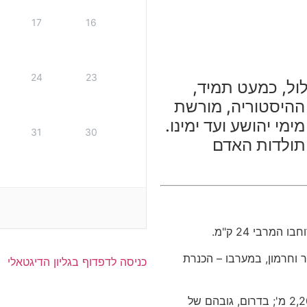
17
16
24
23
לול, כמעט תמיד,
 ההיסטוריה, מורשת
מי יהושע ועד ימינו.
31
30
תולדות האדם
ר וחרמון, במערבו – הכנרת
כניסה לדפדוף בגליון הדיגטאלי
בצפון, במרומי החרמון, מתנשא הגולן עד לגובה 2,200 מ'; בדרום, גובהם של