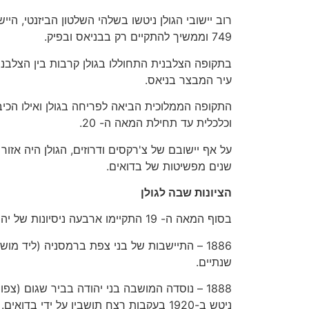
רוב יישובי הגולן ניטשו בשלהי השלטון הביזנטי, היי
749 וממשיך להתקיים רק בבניאס ובפיק.
בתקופה הצלבנית התחוללו בגולן קרבות בין הצלבנ
עיר המבצר בניאס.
התקופה הממלוכית הביאה לפריחה בגולן ואילו הכיבו
וכלכלית עד תחילת המאה ה- 20.
על אף יישובם של צ'רקסים ודרוזים, הגולן היה אז
שנים מפשיטות של בדואים.
הציונות שבה לגולן
בסוף המאה ה- 19 התקיימו ארבעה ניסיונות של יהודים להתיישב בגולן ובחורן:
1886 – התיישבות של בני צפת ברמסניה (ליד מו
שנתיים.
1888 – נוסדה המושבה בני יהודה בביר שגום (צפ
ניטש ב-1920 בעקבות רצח תושביו על ידי בדואים.