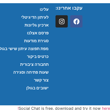
עקבו אחרינו:
עלינו
לעיתון הדיגיטלי
ארכיון גליונות
פרסם אצלנו
סגירת מודעות
מפת תפוצה עיתון שישי בגולן
כרטיס ביקור
תחבורה ציבורית
שעות פתיחה וסגירה
צור קשר
ישובים בגולן
Social Chat is free, download and try it now
here!