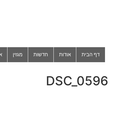
דף הבית
אודות
חדשות
מגזין
א
DSC_0596