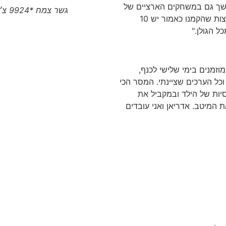
שך גם במשחקים הארציים של
גשר צמח *9924 צ׳יטו טיגו 8 פרו המותג הסיני הגיע לצפון
האיגוד, ובגדול להקים מועדון לתפארת. בשתי הקבוצות שהקמנו כאמור יש 10
ל הגולן."
וזמנים בימי שלישי לכנף,
וכל הערכים שציינתי. המסר הכי
יות של הילד ובמקביל את
ת המיטב. אדריאן ואני עובדים