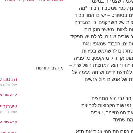
ת שלמה שצמחה במעמד
נף. כפי שמסביר רביד: "מה
 בספורט – יש בו המון כבוד
לצות של השחקנים, כי בהגדרה
 לצוות, מאשר הנקודות
ישורים שונים. לכולם יש תפקיד
וים. הכבוד שמאפיין את
קנים להשתמש בפיזיות
מוס אך ורק מהקפטן. כל פנייה
 ייחודי הוא המחצית השלישית –
מחשבות ודעות
הקבוצות ללחיצת ידיים ושיחה נעימה על
הקסם ש
ת של אנשים מול אנשים
יעלי אליה מ
קרא עוד->
 הרוגבי הוא המחצית
 ב-80 דקות ואחריו נפגשות הקבוצות ללחיצת
שערוריי
עומר סבן שותף ובעלים OK מ
ת המצטיינים, יוצרים
מה שהיה"
קרא עוד->
כעשר שנים בקבוצות המייצגות את ת"א