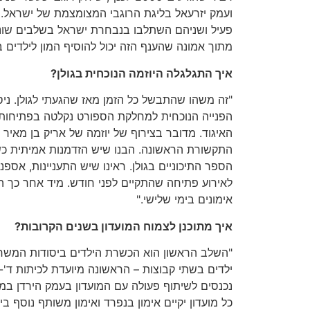
ועמק יזרעאל בליגת הרוגבי המצומצמת של ישראל. 
פעיל ושניהם השתלבו בנבחרת ישראל בשלבים שוני
מתוך אמונה שהענף הזה יכול להוסיף המון לילדים 
איך התגלגלה היוזמה הנוכחית בגולן?
"זה משהו שהתבשל כל הזמן מאז שהגעתי לגולן. ני
הפנייה הנוכחית למחלקת הספורט נקלטה בפתיחות ו
האיגוד. מדובר בצירוף של יוזמה של אריק בן מאיר
התקשורת הראשונה. הבנו שיש הזדמנות אמיתית כשנכ
הספר התיכוניים בגולן. ראינו שיש התעניינות, אספנ
לאירוע פתיחה שהתקיים לפני חודש. מיד אחר כך הת
אימונים בימי שלישי."
איך מתוכנן לצמוח המועדון בשנים הקרובות?
"השלב הראשון הוא הכשרת הילדים ביסודות המש
ילדים בשתי קבוצות – הראשונה מיועדת לכיתות ד'-ח'
נכנסים לשיתוף פעולה עם המועדון בעמק הירדן במ
כל מועדון יקיים אימון בנפרד ואימון משותף נוסף ב