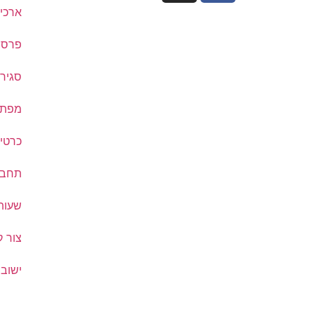
ארכיו
פרסם
סגיר
מפת ת
כרטיס
תחבו
שעות
צור 
ישובי