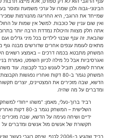
ענף הרוגבי הוא לא רק ספורט, אלא מייצג תרבו
הבינוני-גבוה ולכן שמרו על ערכי משמעת ומוסר בע
שמייחד את הרוגבי, היא החריגה מהנורמות שמכירים
ואין שום עניין של כוכבות. למשל אין שמות על החו
אתה חלק מצוות והיכולת נמדדת הרבה יותר בתרומה
שהבאת. זה ענף שבנוי לילדים בכל מיני גדלים ועם כ
מתאים לעומת ענפים אחרים שדורשים מבנה גוף מס
המשחק מתבטא בכמה דרכים – באמצע רשאים השח
ואגרסיביות אבל כל מילה לכיוון השופט, נאמרת בני
אחרת לשופט, תוביל לעונש כבד לקבוצה. עוד משהו
המשחק נגמר ב-80 דקות ואחריו נפגשות 
הדשא, שבה מזכירים את המצטיינים, יוצרים תקשור
ומדברים על מה שהיה.
רביד ברוך-נעלי, מאמן: "משהו ייחודי למשחק
השלישית – המשחק נגמר
ידיים ושיחה נעימה על הדשא, שבה מזכירים א
תקשורת של אנשים מול אנשים ומדברים על 
רביד שהגיע ב-2006 לכנף, שיחק רוגבי 