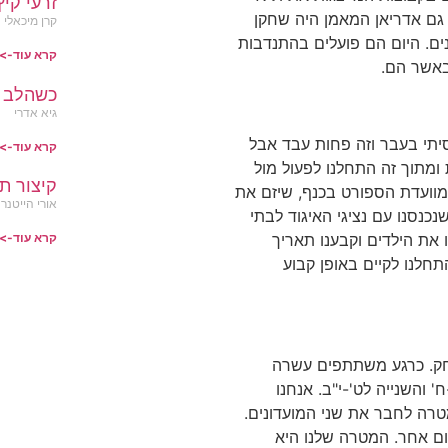
זרעי קיץ
גם אדריאן המאמן היה שחקן
קרן מיכאלי
ם. היום הם פועלים בהתנדבות
קרא עוד->
באשר הם.
כשהלב ב
גיא אדרי
סיתי בעבר וזה פחות עבד אבל
קרא עוד->
מתוך זה התחלנו לפעול מול
קיצור ת
 מוועדת הספורט בכנף, שיזם את
אורי הייטנר
נסנו עם נציגי האיגוד לבתי
ו את הילדים וקבענו תאריך
קרא עוד->
חלנו לקיים באופן קבוע
חק. כרגע משתתפים עשרה
 והשנייה לט'-י"ב. אנחנו
טרה לחבר את שני המועדונים.
יום אחר. המטרה שלנו היא