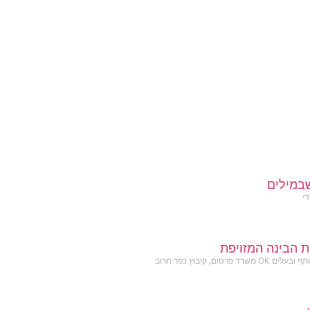
במילים
די
ת הבינה המזויפת
שרד פרסום, קיבוץ כפר חרוב