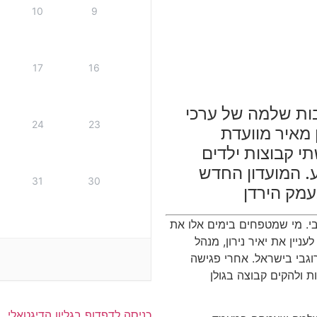
10
9
17
16
בות שלמה של ערכי
24
23
 מאיר מוועדת
י קבוצות ילדים
. המועדון החדש
31
30
עמק הירדן
י. מי שמטפחים בימים אלו את
ניין את יאיר נירון, מנהל
גבי בישראל. אחרי פגישה
 ולהקים קבוצה בגולן
כניסה לדפדוף בגליון הדיגטאלי