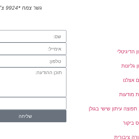
גשר צמח *9924 צ׳יטו טיגו 8 פרו המותג הסיני הגיע לצפון
ן הדיגיטלי
ן גליונות
 אצלנו
ת מודעות
פוצה עיתון שישי בגולן
שליחה
 ביקור
רה ציבורית