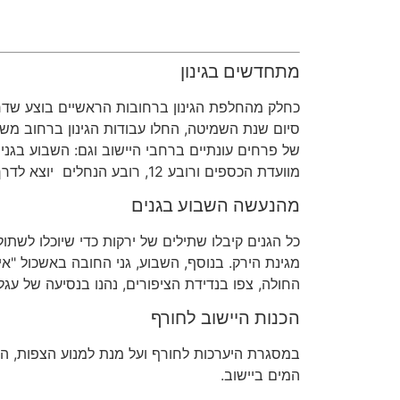
מתחדשים בגינון
כחלק מהחלפת הגינון ברחובות הראשיים בוצע שדרוג
סיום שנת השמיטה, החלו עבודות הגינון ברחוב מש
של
פרחים
עונתיים
ברחבי
היישוב
וגם
:
השבוע
בגני
מ
וועדת הכספים ורובע 12, רובע הנחלים
יוצא לדרך
מהנעשה השבוע בגנים
כל הגנים קיבלו שתילים של ירקות כדי שיוכלו לשתו
מגינת הירק
.
בנוסף
,
השבוע
,
גני החובה באשכול
"
אי
החולה
,
צפו בנדידת הציפורים
,
נהנו בנסיעה של עגלת
הכנות היישוב לחורף
במסגרת היערכות לחורף ועל מנת למנוע הצפות, החל
המים ביישוב.