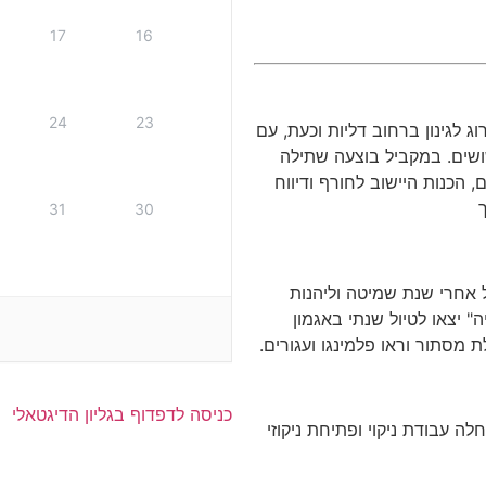
17
16
24
23
 לגינון ברחוב דליות וכעת, עם
ושים.
במקביל
בוצעה
שתילה
ם
,
הכנות היישוב לחורף
ודיווח
31
30
ל אחרי שנת שמיטה וליהנות
ה
"
יצאו לטיול שנתי באגמון
 מסתור וראו פלמינגו ועגורים
.
כניסה לדפדוף בגליון הדיגטאלי
ה עבודת ניקוי ופתיחת ניקוזי