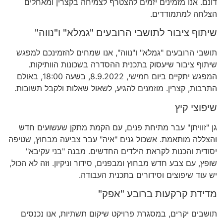
דונם
.
אנו מזמינים יזמים להצטרף לצמיחה בקצרין ומאחלים
הצלחה למתמודדים
.
שיתוף ציבור לתושבי הרובעים
"
גמלא
"
ו
"
נווה
"
תושבי הרובעים
"
גמלא
"
ו
"
נווה
",
אנו שמחים להזמינכם למפגש
שיתוף ציבור שיעסוק בתכנית ההסדרה בשכונות הוותיקות
.
המפגש יתקיים ביום חמישי
, 8.9.2022,
בשעה
18:00,
באולם
התרבות
,
קצרין
.
מוזמנים להגיע
,
לשאול שאלות ולקבל תשובות
.
שיפוצי קיץ
גן
"
זוויתן
"
עבר מתיחת פנים
,
עם הקמת מתקן שעשועים חדש
והצללה מותאמת
.
אשכול גנים
"
איה
"
עבר צביעה מבחוץ
,
שטיפה
יסודית והכנות לקראת הילדים החדשים
.
מבנה
"
בני עקיבא
"
שופץ
,
עם צבע חדש מבחוץ ומבפנים
,
סידור וניקיון
.
וזה לא הכול
,
יש עוד שיפוצים וסידורים בתכנית העבודה
.
מדידת קרקעות ברובע
"
אפק
"
תושבים יקרים
,
במסגרת פרויקט שיקום תשתיות
,
אנו נכנסים