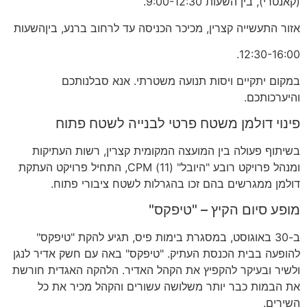
(
קאנטרי
),
בין השעות
9:00-12:30.
אזור התעשייה קצרין
,
מכיכר הכניסה עד לרחוב ברנע
,
ביןהשעות
12:30-16:00.
במקום יתקיים ויסות תנועה משטרתי
.
אנא סבלנותכם
והיערכותכם
.
פינוי דולמן משטח פרטי לבנייה לשטח פתוח
בשיתוף פעולה בין המועצה המקומית קצרין
,
רשות העתיקות
ומנהל פרויקט רובע
"
היובל
" (11) CPM,
התחיל פרויקט העתקת
דולמן ממגרשים בהם זכו בהגרלות לשטח ציבורי פתוח
.
מופע סיום הקיץ
– "
טיפקס
"
ב
-30
באוגוסט
,
במסגרת בימות פיס
,
תגיע להקת
"
טיפקס
"
להופעה בבית הכנסת העתיק
. "
טיפקס
"
באה עם חשק אדיר לנגן
ולשיר ובעיקר להקפיץ את הקהל האדיר
.
הלהקה האגדית חורשת
את הבמות כבר יותר משלושה עשורים והקהל מכיר את כל
השירים
.