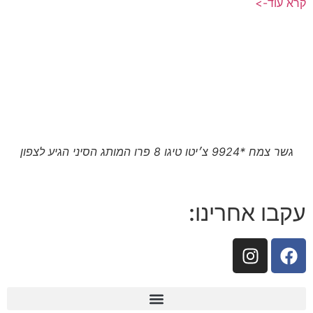
קרא עוד->
גשר צמח *9924 צ׳יטו טיגו 8 פרו המותג הסיני הגיע לצפון
עקבו אחרינו: