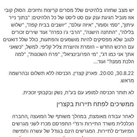
יש מצב שתזהו בלהיטים שלל מסרים קריצות וחיוכים
.
הסולן קובי
אוז מוביל חגיגת ענק עם סט ליסט של כל הלהיטים
: "
בתוך נייר
עיתון
", "
סמי וסומו
", "
איזה עולם
", "
יושבים בבית קפה
", "
שלוש
בלילה
", "
התחנה הישנה
", "
הרבי ג
'
ו כפרה
"
ועוד שירים זכורים
לטוב שלא מפסיקים להיות מושמעים והפתעות
,
כולל שלל דואטים
עם הרכש החדש
–
הזמרת והיוצרת צליל קליפי
.
למשל
, "
כשאני
אתך אני כמו דג
", "
מי הפרובינציאל
", "
פרח השכונות
", "
למה
הלכת ממנו
?"
ועוד
…
30.8.22, 20:00.
פארק קצרין
.
הכניסה ללא תשלום ובהרשמה
מראש
.
לא תותר הכניסה למופע עם בע
"
ח
,
נשק ובקבוקי זכוכית
.
ממשיכים לפתח תיירות בקצרין
לאחר עבודה מאומצת
,
במהלך משותף של המועצה
,
החברה
הכלכלית משרד התיירות ורמ
"
י התפרסם מכרז לשני מגרשים
המיועדים לתיירות
.
המגרשים הינם בגודל של עשרה וחמישה