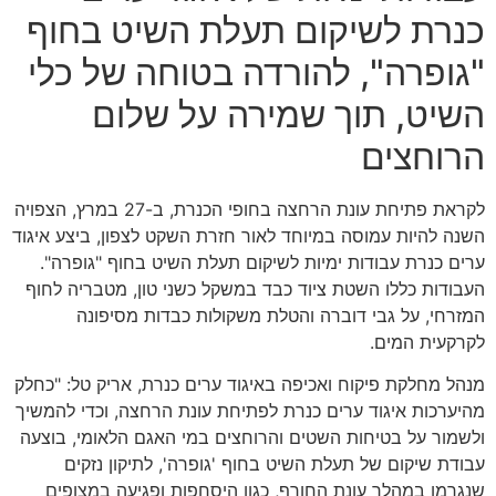
כנרת לשיקום תעלת השיט בחוף
"גופרה", להורדה בטוחה של כלי
השיט, תוך שמירה על שלום
הרוחצים
לקראת פתיחת עונת הרחצה בחופי הכנרת, ב-27 במרץ, הצפויה
השנה להיות עמוסה במיוחד לאור חזרת השקט לצפון, ביצע איגוד
ערים כנרת עבודות ימיות לשיקום תעלת השיט בחוף "גופרה".
העבודות כללו השטת ציוד כבד במשקל כשני טון, מטבריה לחוף
המזרחי, על גבי דוברה והטלת משקולות כבדות מסיפונה
לקרקעית המים.
מנהל מחלקת פיקוח ואכיפה באיגוד ערים כנרת, אריק טל: "כחלק
מהיערכות איגוד ערים כנרת לפתיחת עונת הרחצה, וכדי להמשיך
ולשמור על בטיחות השטים והרוחצים במי האגם הלאומי, בוצעה
עבודת שיקום של תעלת השיט בחוף 'גופרה', לתיקון נזקים
שנגרמו במהלך עונת החורף, כגון היסחפות ופגיעה במצופים