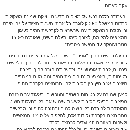
עקב סערות.
"העבודה כללה רכש של מצופים חדשים ויציקת שמונה משקולות
כבדות במשקל 250 קילוגרם כל אחת, השטת הציוד על גבי סירה
וכן הטלת המשקולות עם שרשראות לקרקעית המים לעיגון
המצופים למקומם, לצורך סימון תעלת השיט, שאורכה כ-150
מטר ועומקה עד חמישה מטרים".
בתעלת השיט בחוף "גופרה" השקט, של איגוד ערים כנרת, ניתן
להוריד למי האגם, בתשלום ובתיאום עם הנהלת החוף, כלי שיט
פרטיים, לרבות אופנועי ים, ולהעלותם חזרה לחוף בצורה
בטיחותית, באמצעות נתיבים מתוחמים ומסומנים במצופים,
היוצרים אזור חיץ בין הסירות לבין הרוחצים בקרבת החוף.
למען שמירה על בטיחות השטים והנופשים, באיגוד ערים כנרת,
מפצירים בבעלי הסירות לעשות שימוש אך ורק בתעלות השיט
המוסדרות להורדת כלי השיט למים ובחזרה לחוף וכן מבקשים
מהרוחצים בקרבת נקודות אלה, להקפיד על סימוני המצופים
ולשהות באזורים המיועדים לרחצה בלבד.
עוד מזכירים באיגוד, כי על כלל הנופשים בכנרת לרחוץ רק