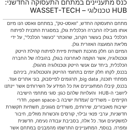
כנס מתעניינים במתחם התעסוקה החדשני:
HUB טכנולוגי – WASSET-TECH
מתחם התעסוקה החדש, "וואסט-טק", במתחם וואסט הנו מיזם
אותו מובילה החברה הכלכלית גולן, במסגרת התכנית לפיתוח
הכלכלי בגולן בעשור הקרוב, שהוכתר "כעשור הכלכלי", על ידי
מליאת המועצה האזורית גולן.
המיזם הנו חלק מהכנת תשתית פיזית לפיתוח קהילת הייטק
וטכנולוגיה, אשר הוקמה לאחרונה בגולן, בהובלה של החברה
הכלכלית, ביחד עם אנשי הייטק וטכנולוגיה מהגולן.
בכנס, לקחו חלק יזמים בתחומי ההייטק והטכנולוגיה, ביניהם
מפתחי תוכנה, big data, תרגומים לפייסבוק, בוני אתרים ועוד.
בכנס, קיבלו המתעניינים את כל המידע על השירותים אשר יינתנו
ליושבי ה-HUB והעלויות שלהם כגון: סוגי מתחמי הישיבה
הקיימים – משרדים /עמדות ישיבה ב-open space, חדרי
ישיבות מאובזרים, שירותים, משרדים מגוונים, תשתיות תקשורת
חדשניות, ערבי פנאי ובילוי, קורסים והכשרות מוזלים, חיבור
למשקיעים ועוד. כל אלה, בסביבת עבודה נעימה, חדשנית
ומפרה. בנוסף, המתעניינים התרשמו מהמבנים במתחם אשר