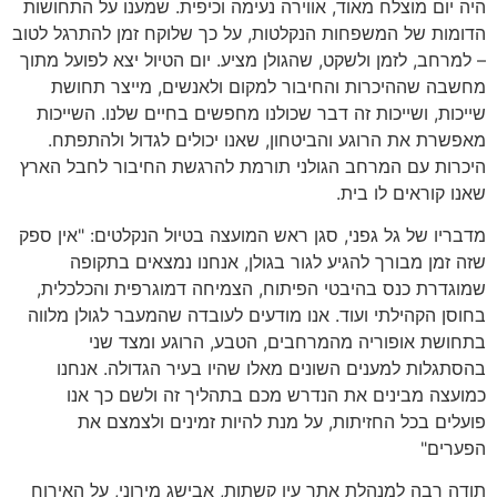
היה יום מוצלח מאוד, אווירה נעימה וכיפית. שמענו על התחושות
הדומות של המשפחות הנקלטות, על כך שלוקח זמן להתרגל לטוב
– למרחב, לזמן ולשקט, שהגולן מציע. יום הטיול יצא לפועל מתוך
מחשבה שההיכרות והחיבור למקום ולאנשים, מייצר תחושת
שייכות, ושייכות זה דבר שכולנו מחפשים בחיים שלנו. השייכות
מאפשרת את הרוגע והביטחון, שאנו יכולים לגדול ולהתפתח.
היכרות עם המרחב הגולני תורמת להרגשת החיבור לחבל הארץ
שאנו קוראים לו בית.
מדבריו של גל גפני, סגן ראש המועצה בטיול הנקלטים: "אין ספק
שזה זמן מבורך להגיע לגור בגולן, אנחנו נמצאים בתקופה
שמוגדרת כנס בהיבטי הפיתוח, הצמיחה דמוגרפית והכלכלית,
בחוסן הקהילתי ועוד. אנו מודעים לעובדה שהמעבר לגולן מלווה
בתחושת אופוריה מהמרחבים, הטבע, הרוגע ומצד שני
בהסתגלות למענים השונים מאלו שהיו בעיר הגדולה. אנחנו
כמועצה מבינים את הנדרש מכם בתהליך זה ולשם כך אנו
פועלים בכל החזיתות, על מנת להיות זמינים ולצמצם את
הפערים"
תודה רבה למנהלת אתר עין קשתות, אבישג מירוני, על האירוח