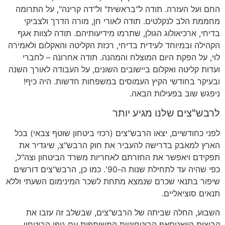
החם ועל העזרה. תודה ל"בראשית" ול"דה קרינה", על התרומה
מחממת הלב לנקלטים. תודה לאורי חן, מורה הדרך ולצביקי
בדיחי, ארכיאולוג הגולן, שתרמו מידיעותיהם. תודה לצוות אגף
הקהילה ובמיוחד לעידית בדיחי, רכזת הקליטה והאקלום ולאמירה
לוי, על הפקת היום המוצלח והמהנה. תודה אחרונה – לחברי
ועדות קליטה ואקלום ביישובים השונים, על העבודה לאורך השנה
ובעיקר בחודשי הקיץ העמוסים במשפחות חדשות. היה כיף!
ניפגש שוב בפעילות הבאה.
לרבש"צים שלנו מגיע יותר
לפני כחודשיים, יצאו הרבש"צים (רכזי ביטחון שוטף צבאי) בכל
הארץ למאבק בדרישה להעביר את חוק הרבש"צ, שיגדיר את
תפקידם ויאפשר את החזרתם לאחריות משרד הביטחון וצה"ל,
כפי שהיה עד לתחילת שנות ה-90'. כמו כן, הרבש"צים דורשים
שיפור בתנאי שכרם שנמצא מתחת לשכר המינימום השעתי וללא
תנאים סוציאליים.
השבוע, החלה שביתה של הרבש"צים, שבשלב זה עזבו את
קבוצות הוואטסאפ הביטחוניות המשותפות עם גופי הביטחון