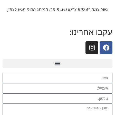
גשר צמח *9924 צ׳יטו טיגו 8 פרו המותג הסיני הגיע לצפון
עקבו אחרינו: