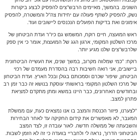
השונים. בהמשך, מאיימים הרבש"צים להפסיק לבצע ביקורות
נשק, להפסיק לשתף פעולה עם יחידות צה"ל והמשטרה, להפסיק
אימונים ואת בדיקות הפועלים הנכנסים ליישובים ועוד.
ראש המועצה, חיים רוקח, המשמש גם כיו"ר ועדת הביטחון של
מרכז השלטון המקומי, ארגון הגג של המועצות, אומר כי אין ספק
שלרבש"צים שלנו מגיע יותר.
רוקח: "כמי שמלווה מקרוב, במשך שנים, את העשייה הביטחונית
ביישובים, אני רואה חשיבות רבה בהסדרת מעמדם של רכזי
הביטחון, שיפור שכרם וסמכותם בגולן ובכל הארץ. ועדת הביטחון
של מרכז השלטון המקומי בראשותי עוסקת בנושא זה כבר זמן רב
ובחודשים האחרונים, כבר היינו במשא ומתן מתקדם למציאת
פתרון למצב.
"לצערנו, פיזור הכנסת והמצב בו אנו נמצאים כעת, עם ממשלת
המעבר, לא מאפשרים את קידום החקיקה עד לאחר הבחירות
והשבעתה של ממשלה חדשה. לאור עובדה זו, לצד המצב
הביטחוני הדרוך, נראה לי ולחבריי בוועדה כי זה לא הזמן לשבות.