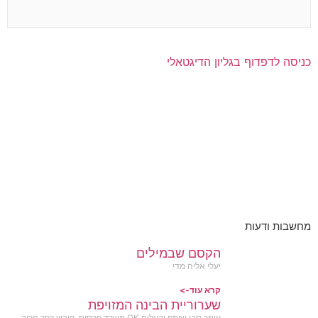
כניסה לדפדוף בגליון הדיגטאלי
מחשבות ודעות
הקסם שבמילים
יעלי אליה מדי
קרא עוד->
שערוריית הבינה המזויפת
עומר סבן שותף ובעלים OK משרד פרסום, קיבוץ כפר חרוב