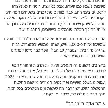
החגים הסתיימו, כולנו חזרנו לעבודותינו ורוחות הסתיו כבר
נושבות. נשמע כמו שגרה, אבל במועצה, העשייה לא נעצרה
לרגע. גם בימי החג, עבדו צוותים מתוגברים בשטחים הפתוחים,
ניקו וטיפחו למען הציבור, המטיילים והטבע הגולני. מוקד המועצה
המשיך להעניק שירות ברצף, התחבורה הציבורית פעלה וכך גם
ציוותי החינוך הבלתי פורמליים ביישובים, התרבות ועוד.
אחד משיאי החג הייתה הופעתו של עומר אדם ב"צנובר", הופעה
שמשכה אליה כ-5,000 איש, שנהנו ממופע בסטנדרט גבוה
שהגיע עד הבית. "צנובר", לב הגולן, הפך כבר מזמן למתחם
הופעות ובילויים מוביל באזור.
ביישובים השונים היו מופעים ופעילויות תרבות והחורף הבא
לטובה יביא עמו גשם של פעילויות. במקביל, אנו במהלך הכנת
תכניות העבודה ותקציב המועצה לשנת הפעילות הבאה – 2023
ועסוקים בשלל נושאים ופרויקטים הנגזרים מיישום החלטת
הממשלה לגולן. יש הרבה מה לעשות ואנו ממשיכים בכל הכוח,
חרף הבחירות לכנסת, שיתקיימו בקרוב.
עומר אדם ב"צנובר"