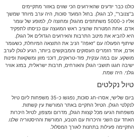
כולנו כבר יודעים שהאירועים הכי שווים באזור מתקיימים
ב"צנובר", לב הגולן. בחול המועד סוכות, היה ערב מיוחד שמשך
אליו כ-5000 משתתפים מהגולן ומחוצה לו, למופע של עומר
אדם. אחת המטרות שהציב ראש המועצה עם כניסתו לתפקיד
היא להביא את מיטב התרבות והאירועים הגדולים אל הגולן.
שיתוף הפעולה עם "זאפה" הניב את התוצאה המיוחלת, כשעומר
אדם, אחד הזמרים העסוקים והמבוקשים ביותר, הגיע לגולן לערב
מושקע. עם במה ענקית, פוד-טראקים, דוכני מזון ומשקאות ופינות
ישיבה חגגו תושבי הגולן והאורחים, תרבות ישראלית, במזג אוויר
גולני. היה שמח.
טיול נקלטים
ביום שלישי, אסרו-חג סוכות, נפגשו כ-35 משפחות ליום טיול
לנקלטי הגולן. הטיול התקיים באתר המורשת עין קשתות.
משפחות הגיעו מכל קצוות הגולן, מדרום ומצפון, לטיול היכרות
האחד עם השני והיכרות עם הטבע, המורשת וההיסטוריה שלנו.
התקיימה פעילות בתחנות לאורך המסלול.