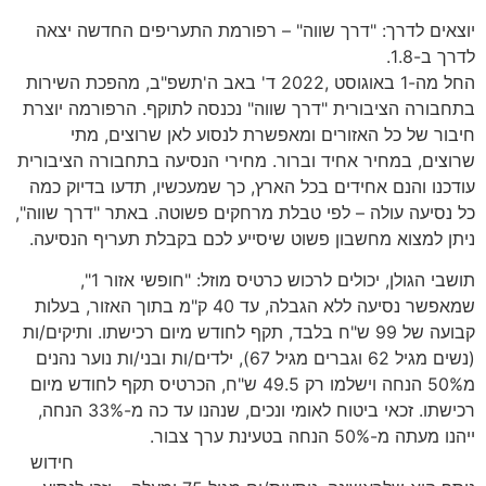
יוצאים לדרך
: "
דרך שווה
" –
רפורמת התעריפים החדשה יצאה
לדרך ב
-1.8.
החל מה
-1
באוגוסט
,2022
ד
'
באב ה
'
תשפ
"
ב
,
מהפכת השירות
בתחבורה הציבורית
"
דרך שווה
"
נכנסה לתוקף
.
הרפורמה יוצרת
חיבור של כל האזורים ומאפשרת לנסוע לאן שרוצים
,
מתי
שרוצים
,
במחיר אחיד וברור
.
מחירי הנסיעה בתחבורה הציבורית
עודכנו והנם אחידים בכל הארץ
,
כך שמעכשיו
,
תדעו בדיוק כמה
כל נסיעה עולה
–
לפי טבלת מרחקים פשוטה
.
באתר
"
דרך שווה
",
ניתן למצוא מחשבון פשוט שיסייע לכם בקבלת תעריף הנסיעה
.
תושבי הגולן
,
יכולים לרכוש כרטיס מוזל
: "
חופשי אזור
1",
שמאפשר נסיעה ללא הגבלה
,
עד
40
ק
"
מ בתוך האזור
,
בעלות
קבועה של
99
ש
"
ח בלבד
,
תקף לחודש מיום רכישתו
.
ותיקים
/
ות
(
נשים מגיל
62
וגברים מגיל
67),
ילדים
/
ות ובני
/
ות נוער נהנים
מ
50%
הנחה וישלמו רק
49.5
ש
"
ח
,
הכרטיס תקף לחודש מיום
רכישתו
.
זכאי ביטוח לאומי ונכים
,
שנהנו עד כה מ
-33%
הנחה
,
ייהנו מעתה מ
-50%
הנחה בטעינת ערך צבור
.
חידוש