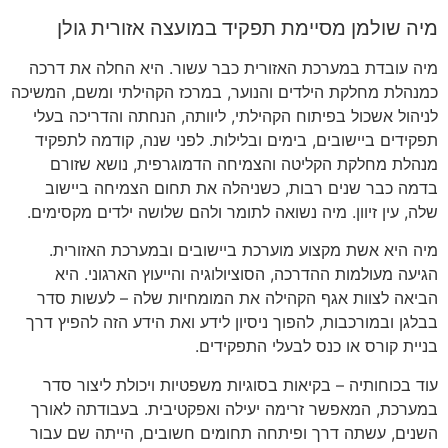
מיה שולמן מסיימת תפקיד במועצה אזורית גולן
מיה עובדת במערכת האזורית כבר עשור
.
היא החלה את דרכה
כמנהלת מחלקת הילדים והנוער
,
במרכז הקהילתי ומשם
,
המשיכה
לניהול אשכול בפיתוח הקהילתי
,
ליוותה
,
הנחתה והדריכה בעלי
תפקידים ביישובים
,
בימים ובלילות
.
לפני שנה
,
קודמה לתפקיד
מנהלת מחלקת הקליטה והצמיחה הדמוגרפית
,
נושא שזורם
בדמה כבר שנים רבות
,
כשניהלה את תחום הצמיחה ביישוב
שלה
,
עין זיוון
.
מיה נשואה לתומר ולהם שלושה ילדים מקסימים
.
מיה היא אשת מקצוע מוערכת ביישובים ובמערכת האזורית
.
הגיעה מעולמות ההדרכה
,
הסוציולוגיה והייעוץ הארגוני
.
היא
הביאה לצוות אגף הקהילה את המומחיות שלה
–
לעשות סדר
בבלגן ובמורכבות
,
להפוך ניסיון לידע ואת הידע הזה להפיץ דרך
בניית קורס או כנס לבעלי התפקידים
.
עוד בכוחותיה
–
בקיאות בסוגיות משפטיות ויכולת ליצור סדר
במערכת
,
המאפשר זרימה יעילה ואפקטיבית
.
בעבודתה לאורך
השנים
,
עשתה דרך ופיתחה תחומים חשובים
,
הייתה שם עבור