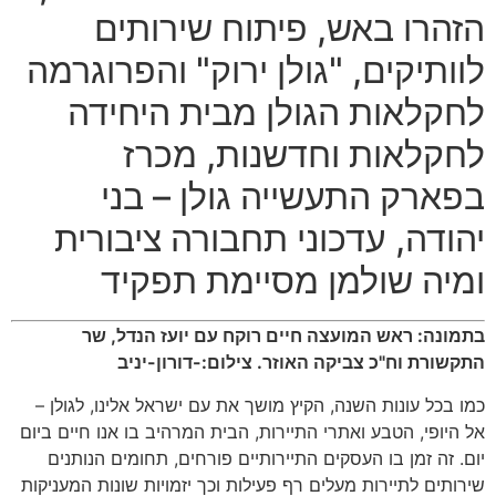
הזהרו באש
,
פיתוח שירותים
לוותיקים
, "
גולן ירוק
"
והפרוגרמה
לחקלאות הגולן מבית היחידה
לחקלאות וחדשנות
,
מכרז
בפארק התעשייה גולן
–
בני
יהודה
,
עדכוני תחבורה ציבורית
ומיה שולמן מסיימת תפקיד
בתמונה: ראש המועצה חיים רוקח עם יועז הנדל, שר
התקשורת וח"כ צביקה האוזר. צילום:-דורון-יניב
כ
מו בכל עונות השנה
,
הקיץ מושך את עם ישראל אלינו
,
לגולן
–
אל היופי
,
הטבע ואתרי התיירות
,
הבית המרהיב בו אנו חיים ביום
יום
.
זה זמן בו העסקים התיירותיים פורחים
,
תחומים הנותנים
שירותים לתיירות מעלים רף פעילות וכך יזמויות שונות המעניקות