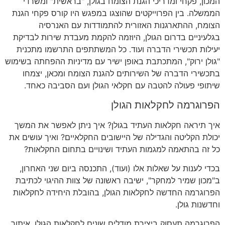
המכון
,
פקחי ומדריכי הגנת הצומח בגולן
, "
בראשית
"
ומשרדי
הממשלה
.
בין הפרוייקטים שהוצגו במפגש היו קורס פקחי הגנת
הצומח
,
ההתארגנות האזורית להתמודדות עם האנרסיה
בגלעיניים בדרום הגולן
,
היוזמה להקמת מעבדת שירות לבדיקת
יעילות תכשירי הדברה ועוד
.
כל המשתתפים התרשמו מתכנית
"
גולן ירוק
",
המתכתבת באופן ישיר עם מדיניות ההפחתה בשימוש
בתכשירי הדברה של השירותים להגנת הצומח ומכאן
,
יצמחו
שיתופי פעולה להטבה עם חקלאי הגולן ועם הסביבה כאחד
.
הפרוגרמה לחקלאות הגולן
איך תיראה חקלאות העתיד בגולן
?
איך ניתן לאפשר את המשך
יכולת הקליטה והגדילה של היישובים החקלאיים
?
ואיך עושים את
כל זה בהתאמה למגמות העתיד ושינויים בתחום החקלאות
?
בכדי לענות על שאלות אלו
(
ועוד
),
התכנסה ביום שני האחרון
,
ב
"
מכון שמיר למחקר
",
ישיבה ראשונה של צוות ההיגוי לכתיבת
הפרוגרמה החדשה לחקלאות הגולן
,
בהובלת היחידה לחקלאות
וחדשנות גולן
.
הפרוגרמה תעסוק ביצירת מודלים שונים לחקלאות הגולן
,
איתור