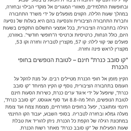
ובחופשות התלמידים
,
מאזורי המגורים אל מוקדי הבילוי ובחזרה
,
במהלך שעות הלילה
.
הקווים מופעלים על ידי משרד התחבורה
וחברות התחבורה הציבורית והנסיעה בהם היא בעלות של נסיעה
רגילה בתחבורה הציבורית
,
בכל אמצעי התשלום התקפים בשעות
היום
,
כולל הנחות
,
כרטיסיות וכרטיסי ה
"
חופשי חודשי
".
באזורנו
,
פועלים שני קווי לילה
:
קו
57,
מקצרין לטבריה וחזרה וקו
53,
מקצרין לראש פינה וחזרה
.
"
קו סובב כנרת
"
חינם
–
לטובת הנופשים בחופי
הכנרת
הקיץ מזמן אל חופי הכנרת מטיילים רבים
.
על מנת להקל על
העומס בתחבורה הציבורית
,
נוסף קו הקיץ המיוחד
"
קו סובב
כנרת
",
שיופעל על ידי איגוד ערים כנרת
,
כשירות הסעות חינם
לטובת הנופשים
,
החל מה
-8.8
ועד סוף אוגוסט
. "
קו סובב כנרת
",
חינמי ומתוגבר
,
יפעל בחופים המזרחיים
,
מצומת צמח ועד צומת
מעלה גמלא ובחזרה לטבריה
.
בסופי השבוע
,
יעבוד הקו החינמי
במתכונת רגילה של הקפת כל הכנרת
.
ניתן להוריד את טבלת
שעות הפעילות של
"
קו סובב כנרת
"
מאתר רשות הכנרת
.