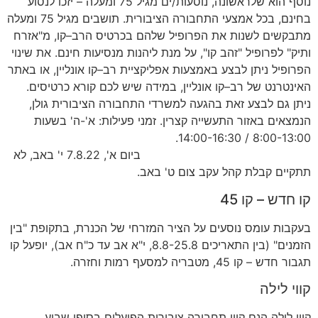
נוסף הוא שלראשונה
,
נוסעות
/
ים מגיל
75
ומעלה
–
יזכו לנסוע
בחינם
,
בכל אמצעי התחבורה הציבורית
.
תושבים מגיל
75
ומעלה
מתבקשים לשנות את הפרופיל שלהם בכרטיס הרב
–
קו
,
מ
"
אזרח
ותיק
"
לפרופיל
"
זהב קו
",
על מנת ליהנות מנסיעות חינם
.
את שינוי
הפרופיל ניתן לבצע באמצעות אפליקציית רב
–
קו אונליין
,
או באתר
האינטרנט של רב
–
קו אונליין
,
במידה שיש לכם קורא כרטיסים
.
ניתן גם לבצע זאת בהגעה למשרדי התחבורה הציבורית גולן
,
הנמצאים באזור התעשייה קצרין
.
זמני פעילות
:
א
'-
ה
'
בשעות
8:00-13:00 / 14:00-16:30.
ביום א
', 7.8.22
י
'
באב
,
לא
תתקיים קבלת קהל עקב צום ט
'
באב
.
קו חדש
–
קו
45
בעקבות עומס נוסעים על הציר המזרחי של הכנרת
,
בתקופת
"
בין
הזמנים
" (
בין התאריכים
8.8-25.8,
י
"
א אב עד כ
"
ח אב
),
יופעל קו
תגבור חדש
–
קו
45,
מטבריה למסעף רמות וחזרה
.
קווי לילה
קווי לילה הנם קווי תחבורה ציבורית הפועלים בסופי שבוע