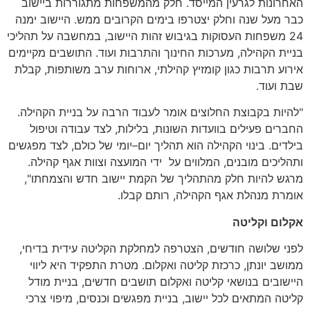
האחרונות לגרעין המייסד
.
חלק מהמשפחות מתגוררות ביישוב
כבר מעל שנה וחלק יצטרפו בימים הקרובים ממש
.
היישוב ימנה
24
משפחות העסוקות בגיבוש זהות היישוב
,
במחשבה על תהליכי
בניית הקהילה
,
מערכות החינוך והתרבות ועוד
.
התושבים מקיימים
אירוע תרבות כגון קומזיץ קהילתי
,
ארוחות ערב משותפות
,
קבלת
שבת ועוד
.
"
להיות בקבוצת החלוצים אומר לעבוד הרבה על בניית הקהילה
.
החברים פעילים בוועדות השונות
,
בלילות
,
לצד עבודה וטיפול
בילדים
.
בינוי הקהילה הוא תהליך יום
–
יומי של כולם
,
לצד מפגשים
ותהליכים מובנים
,
המלווים על
ידי המועצה וצוות אגף קהילה
.
מרגש להיות חלק מהתהליך של הקמת יישוב חדש והצמחתו
",
אומרת מנהלת אגף הקהילה
,
רותם קבלו
.
אקלום
וקליטה
לפני שלושה חודשים
,
הצטרפה למחלקת הקליטה עידית בדיחי
,
ממושב יונתן
,
כרכזת קליטה ואקלום
.
מטרת התפקיד היא ליווי
היישובים בנושאי קליטה ואקלום תושבים חדשים
,
בניית מודל
קליטה המתאים לכל יישוב
,
בניית מפגשים וכנסים
,
מיפוי צרכי