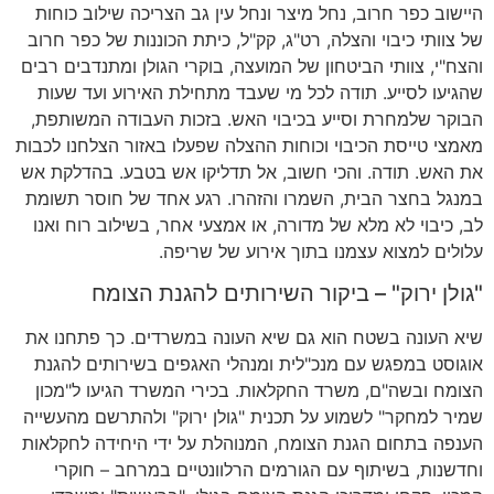
היישוב כפר חרוב
,
נחל מיצר ונחל עין גב הצריכה שילוב כוחות
של צוותי כיבוי והצלה
,
רט
"
ג
,
קק
"
ל
,
כיתת הכוננות של כפר חרוב
והצח
"
י
,
צוותי הביטחון של המועצה
,
בוקרי הגולן ומתנדבים רבים
שהגיעו לסייע
.
תודה לכל מי שעבד מתחילת האירוע ועד שעות
הבוקר שלמחרת וסייע בכיבוי האש
.
בזכות העבודה המשותפת
,
מאמצי טייסת הכיבוי וכוחות ההצלה שפעלו באזור הצלחנו לכבות
את האש
.
תודה
.
והכי חשוב
,
אל תדליקו אש בטבע
.
בהדלקת אש
במנגל בחצר הבית
,
השמרו והזהרו
.
רגע אחד של חוסר תשומת
לב
,
כיבוי לא מלא של מדורה
,
או אמצעי אחר
,
בשילוב רוח ואנו
עלולים למצוא עצמנו בתוך אירוע של שריפה
.
"
גולן ירוק
" –
ביקור השירותים להגנת הצומח
שיא העונה בשטח הוא גם שיא העונה במשרדים
.
כך פתחנו את
אוגוסט במפגש עם מנכ
"
לית ומנהלי האגפים בשירותים להגנת
הצומח ובשה
"
ם
,
משרד החקלאות
.
בכירי המשרד הגיעו ל
"
מכון
שמיר למחקר
"
לשמוע על תכנית
"
גולן ירוק
"
ולהתרשם מהעשייה
הענפה בתחום הגנת הצומח
,
המנוהלת על ידי היחידה לחקלאות
וחדשנות
,
בשיתוף עם הגורמים הרלוונטיים במרחב
–
חוקרי