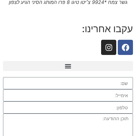
גשר צמח *9924 צ׳יטו טיגו 8 פרו המותג הסיני הגיע לצפון
עקבו אחרינו: