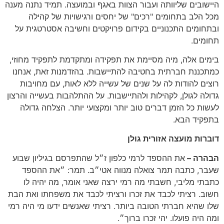
היישובים שליוותה ועבור הצוות באגף ובמועצה
.
תמיד נתנה מענה
מכל הלב בתחומים
"
רכים
"
של יחסים ורגישויות של קהילה
ובתחומים התכנוניים בקידום פרויקטים וחשיבה אסטרטגית על
תחומים
.
בימים אלה
,
מיה מסיימת את תפקידה ומתקדמת לתפקיד מחוזי
,
כמתכננת חברתית בחטיבה להתיישבות
.
בהזדמנות זאת
,
אנחנו
רוצים להודות לה על שנים של עשייה ללא לאות
,
עם מחויבות
גדולה לגולן
,
לקהילות ולהתיישבות
.
על ההתלהבות בעשייה והרצון
לעשות כל הזמן דברים טוב יותר ומקצועי יותר
.
הצלחה גדולה
בתפקיד הבא
.
דוברות מועצה אזורית גולן
הבהרה –
את ההספד לרמי כלפון ז״ל שהתפרסם בגיליון שבוע
שעבר
,
כתבה תמר צואלה מנווה אטי״ב
.
תמר
:
״את ההספד
כתבתי מליבי
,
חשבתי מה רמי ירצה שאני אומר
,
מה יהיה לו
חשוב
.
רציתי לכבד את זכרו ורציתי לכבד את משפחתו ואת הבת
שלו שהיא חברתי הטובה ביותר
.
רציתי שאנשים ידעו מי היה רמי
ומה היה פועלו
.
יהי זכרו ברוך״.