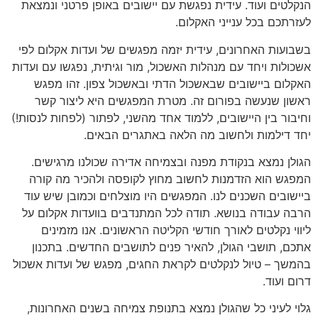
הנקלטים ועוד
.
עידית נפגשת עם יישובים באופן פרטני ונמצאת
לעזרתכם בכל ענייני האקלום
.
בשבועות האחרונים
,
עידית יזמה מפגשים של ועדות אקלום לפי
אשכולות ויחד עם מנהלות האשכול
,
מור וגיתית
,
נפגשו עם ועדות
האקלום ביישובים שבאשכול הדתי ובאשכול צפון
.
זהו מפגש
ראשון שנעשה בפורום זה
.
מטרת המפגשים היא ליצור קשר
וחיבור בין היישובים
,
ללמוד אחד מהשני
,
לפתור
(
לפחות לנסות
!)
יחד דילמות ולחשוב מה הלאה באתגרים הבאים
.
הגולן נמצא בנקודת מפנה ובצמיחה אדירה שכולנו מרגישים
.
המפגש הוא הזדמנות לחשוב מחוץ לקופסה ולהכיר מה קורה
ביישובים השכנים לנו
.
המפגשים היו מוצלחים וכמובן שיש עוד
הרבה עבודה בנושא
.
תודה לכל המתנדבים בוועדות אקלום על
ליווי נקלטים לאורך חודשי הקליטה הראשונים
.
אנו מזמינים
אתכם
,
תושבי הגולן
,
להאיר פנים לתושבים החדשים
.
בתכנון
בהמשך
–
טיול לנקלטים לקראת החגים
,
מפגש של ועדות אשכול
דרום ועוד
.
גלוי לעיני כל שהגולן נמצא בתנופת צמיחה בשנים האחרונות
,