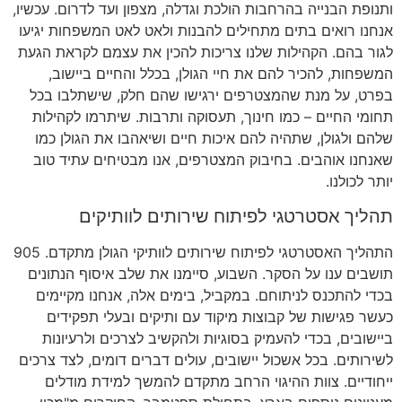
ותנופת הבנייה בהרחבות הולכת וגדלה
,
מצפון ועד לדרום
.
עכשיו
,
אנחנו רואים בתים מתחילים להבנות ולאט לאט המשפחות יגיעו
לגור בהם
.
הקהילות שלנו צריכות להכין את עצמם לקראת הגעת
המשפחות
,
להכיר להם את חיי הגולן
,
בכלל והחיים ביישוב
,
בפרט
,
על מנת שהמצטרפים ירגישו שהם חלק
,
שישתלבו בכל
תחומי החיים
–
כמו חינוך
,
תעסוקה ותרבות
.
שיתרמו לקהילות
שלהם ולגולן
,
שתהיה להם איכות חיים ושיאהבו את הגולן כמו
שאנחנו אוהבים
.
בחיבוק המצטרפים
,
אנו מבטיחים עתיד טוב
יותר לכולנו
.
תהליך אסטרטגי לפיתוח שירותים לוותיקים
התהליך האסטרטגי לפיתוח שירותים לוותיקי הגולן מתקדם
. 905
תושבים ענו על הסקר
.
השבוע
,
סיימנו את שלב איסוף הנתונים
בכדי להתכנס לניתוחם
.
במקביל
,
בימים אלה
,
אנחנו מקיימים
כעשר פגישות של קבוצות מיקוד עם ותיקים ובעלי תפקידים
ביישובים
,
בכדי להעמיק בסוגיות ולהקשיב לצרכים ולרעיונות
לשירותים
.
בכל אשכול יישובים
,
עולים דברים דומים
,
לצד צרכים
ייחודיים
.
צוות ההיגוי הרחב מתקדם להמשך למידת מודלים