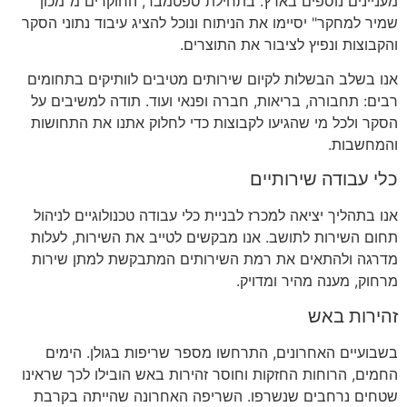
מעניינים נוספים בארץ
.
בתחילת ספטמבר
,
החוקרים מ
"
מכון
שמיר למחקר
"
יסיימו את הניתוח ונוכל להציג עיבוד נתוני הסקר
והקבוצות ונפיץ לציבור את התוצרים
.
אנו בשלב הבשלות לקיום שירותים מטיבים לוותיקים בתחומים
רבים
:
תחבורה
,
בריאות
,
חברה ופנאי ועוד
.
תודה למשיבים על
הסקר ולכל מי שהגיעו לקבוצות כדי לחלוק אתנו את התחושות
והמחשבות
.
כלי עבודה שירותיים
אנו בתהליך יציאה למכרז לבניית כלי עבודה טכנולוגיים לניהול
תחום השירות לתושב
.
אנו מבקשים לטייב את השירות
,
לעלות
מדרגה ולהתאים את רמת השירותים המתבקשת למתן שירות
מרחוק
,
מענה מהיר ומדויק
.
זהירות באש
בשבועיים האחרונים
,
התרחשו מספר שריפות בגולן
.
הימים
החמים
,
הרוחות החזקות וחוסר זהירות באש הובילו לכך שראינו
שטחים נרחבים שנשרפו
.
השריפה האחרונה שהייתה בקרבת