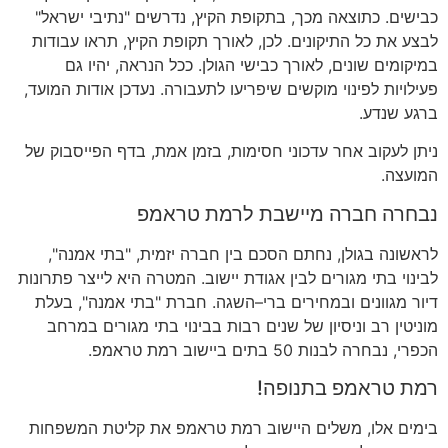
כבישים
.
כתוצאה מכך
,
בתקופת הקיץ
,
נדרשים
"
נתיבי ישראל
"
לבצע את כל התיקונים
.
לכן
,
לאורך תקופת הקיץ
,
תראו עבודות
במיקומים שונים
,
לאורך כבישי הגולן
.
ככל הנראה
,
יהיו גם
פעילויות לפינוי מוקשים שיפריעו לתעבורה
.
נעדכן אודות המועד
,
ברגע שנדע
.
ניתן לעקוב אחר עדכוני חסימות
,
בזמן אמת
,
בדף הפייסבוק של
המועצה
.
נבחרה חברה מיישבת לרמת טראמפ
לראשונה בגולן
,
נחתם הסכם בין חברה יזמית
, "
בתי אמנה
",
לבינוי בתי מגורים לבין אגודת יישוב
.
המטרה היא לייצר פתרונות
דיור מגוונים ובמחירים ברי
–
השגה
.
חברת
"
בתי אמנה
",
בעלת
מוניטין רב וניסיון של שנים רבות בבינוי בתי מגורים במרחב
הכפרי
,
נבחרה לבנות
50
בתים ביישוב רמת טראמפ
.
רמת טראמפ בתנופה
!
בימים אלו
,
משלים היישוב רמת טראמפ את קליטת המשפחות