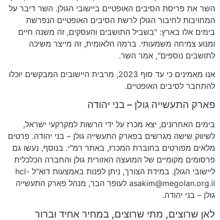
השר את פריסת הסיבים האופטיים ביישובי הגולן
.
השר דיבר על
המחויבות לחיבור הגולן לרשת הסיבים האופטיים הנפרשת
בימים אלו בארץ
: "
בשביל התושבים והעסקים
,
זה משנה חיים
ומנוע צמיחה משמעותי
.
ברמה הלאומית
,
זה מייצר משיכה
לתושבים נוספים
",
אמר השר
.
אנו מאמינים כי עד סוף
2023,
מרבית היישובים המבקשים יוכלו
להתחבר לסיבים האופטיים
.
פארק התעשייה גולן
–
בני יהודה
בימים האחרונים
,
יצא מכרז על ידי הרשות למקרקעי ישראל
,
לשיווק שישה מגרשים בפארק התעשייה גולן
–
בני יהודה
.
פרטים
מלאים מפורטים בחוברת המכרז
,
באתר רמ
"
י
.
בנוסף
,
נעשו גם
פרסומים מקומיים של המועצה האזורית גולן והחברה הכלכלית
ליישובי הגולן
.
במידת הצורך
,
ניתן לפנות באמצעות דוא
"
ל
hcl-
asakim@megolan.org.il
לעופר הבר
,
מנהל פארק התעשייה
גולן
–
בני יהודה
.
לאן שרוצים
,
מתי שרוצים
,
במחיר אחיד וברור