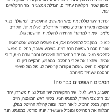
וסימון שטחי חקלאות עתידיים
,
הגדלת אמצעי הייצור החקלאיים
ועוד
.
ועדת ההיגוי כוללת את נציגי המשקים החקלאיים
, "
מי גולן
",
נציגי
המועצה ואגף ההנדסה
,
משרד אדריכלים
"
אילן אייזן
",
חוקרים
מ
"
מכון שמיר למחקר
"
והיחידה לחקלאות וחדשנות גולן
.
כמו כן
,
במקביל לתהליכים אלו
,
אנו פועלים לגיבוש אסטרטגיה
אזורית נוכח השפעות הרפורמה
.
בשבוע שעבר
,
התקיים מפגש
לחקלאי הגולן עם יו
"
ר התאחדות האיכרים וחבר ועדת ה
-6,
דובי
אמיתי
,
שהציג את עקרי ההסכם
.
במפגש
,
התקיים דיון בו
החקלאים העלו שאלות ונקודות קריטיות לטיפול מול סעיפי
ההסכם שעתיד להיחתם
.
הסיבים האופטיים כבר פה
!
השבוע
,
הגיעו לגולן
,
שר התקשורת יועז הנדל וצוות משרדו
,
יחד
עם ח
"
כ צבי האוזר
,
למפגש חגיגי בליווי ראש המועצה
,
חיים
רוקח
,
מנכל החכ
"
ל
,
ליאור רוכמן וצוות קהילת ההייטק בגולן
,
המלווה את הפרויקט ומנכ
"
ל
Future"",
יונתן סודמי
.
במפגש
,
חנך