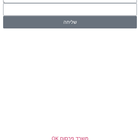
שליחה
משרד פרסום OK