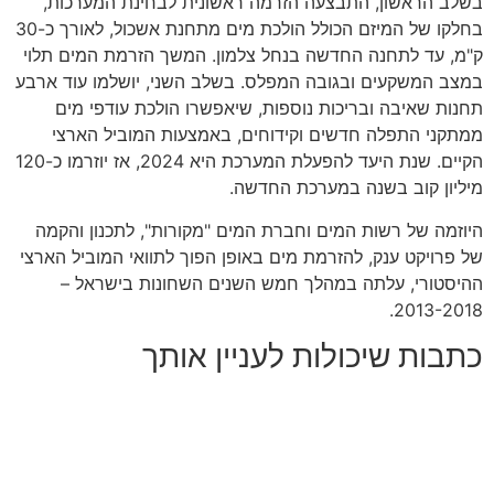
בשלב הראשון
,
התבצעה הזרמה ראשונית לבחינת המערכות
,
בחלקו של המיזם הכולל הולכת מים מתחנת אשכול
,
לאורך כ
-30
ק
"
מ
,
עד לתחנה החדשה בנחל צלמון
.
המשך הזרמת המים תלוי
במצב המשקעים ובגובה המפלס
.
בשלב השני
,
יושלמו עוד ארבע
תחנות שאיבה ובריכות נוספות
,
שיאפשרו הולכת עודפי מים
ממתקני התפלה חדשים וקידוחים
,
באמצעות המוביל הארצי
הקיים
.
שנת היעד להפעלת המערכת היא
2024,
אז יוזרמו כ
-120
מיליון קוב בשנה במערכת החדשה
.
היוזמה של רשות המים וחברת המים
"
מקורות
",
לתכנון והקמה
של פרויקט ענק
,
להזרמת מים באופן הפוך לתוואי המוביל הארצי
ההיסטורי
,
עלתה במהלך חמש השנים השחונות בישראל
–
2013-2018.
כתבות שיכולות לעניין אותך