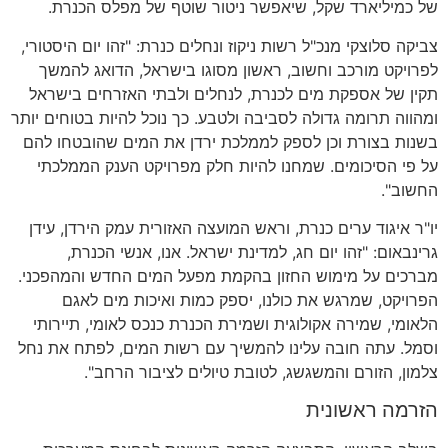
של כמיליארד שקל
,
שיאפשר ניטור שוטף של מפלס הכנרת
.
צביקה סלוצקי מנכ
"
ל רשות ניקוז ונחלים כנרת
: "
זהו יום היסטורי
,
לפרויקט מורכב וחשוב
,
ראשון מסוגו בישראל
,
הדואג להמשך
תקין של אספקת מים לכנרת
,
לנחלים ולבתי האזרחים בישראל
ומהווה תרומה גדולה לסביבה ולטבע
.
כך נוכל להיות בטוחים יותר
בשנות בצורת וכן לספק לממלכת ירדן את המים שהובטחו להם
על פי הסיכומים
.
שמחנו להיות חלק מפרויקט הענק הממלכתי
החשוב
".
יו
"
ר איגוד ערים כנרת
,
וראש המועצה האזורית עמק הירדן
,
עידן
גרינבאום
: "
זהו יום חג
,
למדינת ישראל
.
אנו
,
אנשי הכנרת
,
מברכים על מימוש החזון בהקמת מפעל המים החדש והמהפכני
.
הפרויקט
,
שמרגש את כולנו
,
יספק כמות ואיכות מים לאגם
הלאומי
,
שמירה אקולוגית ושמירת הכנרת כנכס לאומי
,
תיירותי
וסמל
.
עתה חובה עלינו להמשיך עם רשות המים
,
לפתח את נחל
צלמון
,
הזורם והמשגשג
,
לטובת טיולים לציבור הרחב
".
הזרמה ראשונית