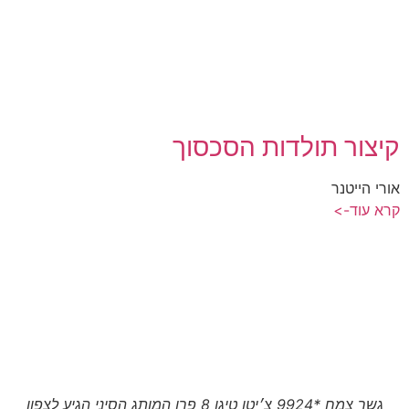
קיצור תולדות הסכסוך
אורי הייטנר
קרא עוד->
גשר צמח *9924 צ׳יטו טיגו 8 פרו המותג הסיני הגיע לצפון