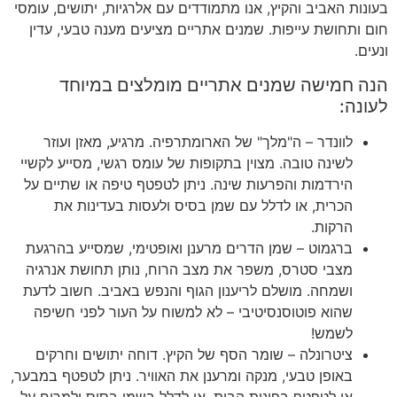
בעונות האביב והקיץ, אנו מתמודדים עם אלרגיות, יתושים, עומסי
חום ותחושת עייפות. שמנים אתריים מציעים מענה טבעי, עדין
ונעים.
הנה חמישה שמנים אתריים מומלצים במיוחד
לעונה:
לוונדר – ה"מלך" של הארומתרפיה. מרגיע, מאזן ועוזר
לשינה טובה. מצוין בתקופות של עומס רגשי, מסייע לקשיי
הירדמות והפרעות שינה. ניתן לטפטף טיפה או שתיים על
הכרית, או לדלל עם שמן בסיס ולעסות בעדינות את
הרקות.
ברגמוט – שמן הדרים מרענן ואופטימי, שמסייע בהרגעת
מצבי סטרס, משפר את מצב הרוח, נותן תחושת אנרגיה
ושמחה. מושלם לריענון הגוף והנפש באביב. חשוב לדעת
שהוא פוטוסנסיטיבי – לא למשוח על העור לפני חשיפה
לשמש!
ציטרונלה – שומר הסף של הקיץ. דוחה יתושים וחרקים
באופן טבעי, מנקה ומרענן את האוויר. ניתן לטפטף במבער,
או לטפטף בפינות הבית, או לדלל בשמן בסיס ולמרוח על