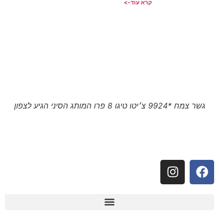
קרא עוד->
גשר צמח *9924 צ׳יטו טיגו 8 פרו המותג הסיני הגיע לצפון
עקבו אחרינו: