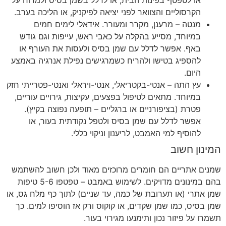
הקרסוליים והצוואר לפני יציאה לפיקניק, או הליכה בערב.
מנטה – מרענן, מקרר ומעורר. אידאלי לימים חמים
במיוחד, מסייע בהקלה על כאבי ראש, עייפות וגם גודש
באף. אפשר לדלל עם שמן בסיס ולעסות את העורף או
להספיג בטישו ולהריח כשמרגישים נפילת אנרגיה באמצע
היום.
עץ התה – אנטי-בקטריאלי, אנטי-ויראלי ואנטי-פטרייתי חזק
במיוחד. מתאים לטיפול בפצעים, עקיצות, גירויים עוריים,
פטרת (בציפורניים או ברגליים – תופעה נפוצה בקיץ).
אפשר לדלל עם שמן בסיס ולטפל נקודתית בעור, או
להוסיף למי האמבט, לריענון וניקוי כללי.
המינון חשוב
שמנים אתריים הם חומרים מרוכזים מאוד ולכן חשוב להשתמש
בהם במינונים מדויקים. לשימוש באמבט – טפטפו 5-6 טיפות
שמן אתרי (או תערובת של כמה, עד שניים) לתוך כף מלח גס, או
שמן בסיס, כמו שמן שקדים, או קוקוס ורק אז הוסיפו למים. כך
תשמרו על פיזור נכון ותימנעו מגירוי בעור.