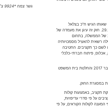
גשר צמח *9924 צ׳יטו טיגו 8 פרו המותג הסיני הגיע לצפון
 שאותו הגיש ח"כ בצלאל
סמוטריץ' ("הבית הלאומי") והכנסת קיבלה ב-29.12.15. חוק זה עיגן את מעמדה של
ית של הממשלה, בתחום
ה רשאית להאציל מסמכויותיה
 לשם כך תקציבים. החטיבה
 אכלוס, פיתוח חברתי-כלכלי
שתי עתירות שהוגשו לבג"ץ נגד החוק נדחו בספטמבר 2017 והחלטת בית המשפט
ת במסגרת החוק.
קת תקציב, באמצעות קולות
בים על פי סדרי עדיפויות,
 המענה לקולות הקוראים, על פי