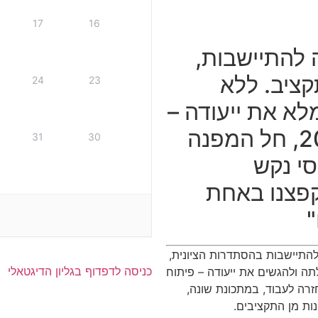
17
16
 להתיישבות,
קציב. ללא
24
23
א את ייעודה –
פיתוח ההתיישבות. ב-2018, חל המפנה
31
30
סי נקש
קפצנו באחת
התיישבות בהסתדרות הציונית,
כניסה לדפדוף בגליון הדיגטאלי
תה ולהגשים את ייעודה – פיתוח
 החטיבה חזרה לעבוד, במתכונת שונה,
נות מן התקציבים.