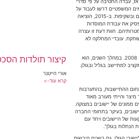
ז, עבדה החטיבה על פי סדרי
רמים המשפטיים דרשו לעבוד על
פי אמות מידה אוניברסליות, באמצעות קולות קוראים ובשקיפות. ב-2015, הוציאה
סיק את עבודת המוסדות
טרותיהם. חוות דעת זו עצרה
ותקת. עובדי המחלקה לא
קיצור תולדות הסכס
יוסי נקש (אורטל) הוא מנהל חבל הגולן, החל משנת 2008. במהלך השנים, הוא
ציב למתיישב בגליל ובגולן.
אורי הייטנר
קרא עוד->
 בתחום ההתיישבות, בהתערבות
ר מיצר והייתי מעורב מאוד
ם ממונים של יישובים במצוקה.
ביישובים, בעיקר בתחומי החברה
ות של היישובים ויחד עם
 הנחלות בגולן".
ובי הגולן, גם בשנים היבשות.