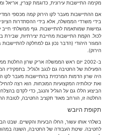
מקימה התיישבות עירונית, כדוגמת קצרין, אריאל ומ
אם ההתיישבות מעבר לקו הירוק קמה מכספי המדינ
בידי משרדי הממשלה, אלא בידי ההסתדרות הציונית
גמישות שמותאמת להתיישבות. גוף ממשלתי חייב לפע
לכול. הקמת התיישבות מחייבת יצירתיות, שבירת בי
המגזר היהודי (הדבר נכון גם למחלקה להתיישבות 
הירוק).
ב-2002 יזם ראש הממשלה אריק שרון החלטת 
הפעילות של החטיבה גם לנגב ולגליל. בתפקידיו המי
היה שרון הדמות המרכזית בהתיישבות מעבר לקו הי
ואת יכולותיה המקצועיות המוכחות. הוא רצה להחיל 
הביצוע הללו גם על הגליל והנגב, כדי לקדם בהצל
החלטה זו, הורחב מאוד תקציב החטיבה, לטובת הה
תקופת היובש
בשלהי אותו עשור, החלו הבעיות והקשיים. שבט הב
לחטיבה. שיטת העבודה של החטיבה, השונה במהו