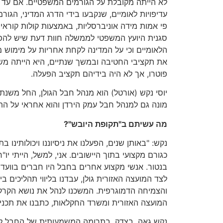
לא הייתה מקובלת על הגורמים המשפטיים. אם עד א
עדיפויות לאומיים, שנקבעו בידי הדרג המדיני, הגו
סגנית היועץ המשפטי לממשלה חוות דעת שיש להפ
הלאומיים וכי על המדינה לקחת אחריות על מימוש מ
את תקציבי החטיבה ובמשך שנתיים, היא הייתה מש
פוטרו, אך לא היה בידיהם תקציב הפעלה.
מונה גם למנהל חבל עמק הירדן והוא אחראי על התק
מה עשיתם ב"תקופת היובש"?
נקש: "באותן שנים, הפעלנו את ניסיוננו ויכולותינו
כגורם מקצועי בתוך היישובים. אני, למשל, הייתי יו"
בנטור. אנשי מקצוע אחרים בחבל היו חברים בוועדי
לצד המועצה האזורית גולן, עבדנו בליווי תהליכים 
והצמיחה הדמוגרפית. המשכנו לנהל את נושא הקרקע
המועצה האזורית ומשרד החקלאות, כתבנו את תכנית
נקש גאה, בצדק, בתרומה המשמעותית של החבל לייש