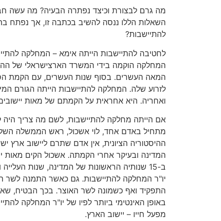
מה גרם לבצורת וכיצד נפתרה הבעיה? מה עשה חב
השאלות הללו ננסה להשיב בכתבה זו, אך נפתח בה
להתיישבות?
לחטיבה להתיישבות הייתה אימא – המחלקה להתיישב
המחלקה הוקמה בידי המשרד הארצישראלי של ההס
המאה העשרים. בסוף שנות העשרים, עם הקמת הסו
לזרוע שלה. המחלקה להתיישבות הייתה הגורם המי
ואחריה. היא אחראית על הקמתם של מאות יישובים
אם הייתה מחלקה להתיישבות, לשם מה צריך היה 
מתחיל באדם אחד, לוי אשכול, ראש הממשלה השליש
ההיסטוריה הציונית, אין אדם שתרם ליישוב ארץ ישרא
המדינה ובעיקר אחרי הקמתה. אשכול הקים מאות ייש
ב-15 שנותיה הראשונות של המדינה, שנות העלייה
יו"ר המחלקה להתיישבות. גם כאשר התמנה לשר ה
התפקיד ואף כשמונה לשר האוצר. בכך הבטיח, שאוז
באופן האינטימי ביותר לפיו של יו"ר המחלקה להתי
מפעל חייו – יישוב הארץ.