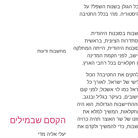
ל הגולן בשנות השפל? על
יסטוריה. מהי בכלל החטיבה
ות בסוכנות היהודית.
תדרות הציונית, בראשית
כנות היהודית, הייתה המחלקה
מחשבות ודעות
ישב, לפני הקמת המדינה
 חקלאיים בכל רחבי הארץ.
להקים את החטיבה? הכול
י של ישראל. לאורך כל
ל כמו לוי אשכול; לפני קום
ובים, בעיקר בגליל ובנגב.
 וההתיישבות הגדולות, הוא היה
חקלאות, המשיך למלא את
הקסם שבמילים
נו של שר האוצר תהיה כרויה
ישבות, כדי להמשיך ולקדם את
יעלי אליה מדי