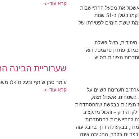
קרא עוד->
שכול את מפעל ההתיישבות
מעבר לקו הירוק, כולל הגולן. שליש מן היישובים שהוקמו בגולן ב-51 שנות
ין מלחמת ששת הימים לפטירתו של
היהודית, בשל פועלה
תו, פתרון פרגמטי. הוא
דרות הציונית תסייע
שערוריית הבינה המ
עומר סבן שותף ובעלים OK משרד פרסום, קיבוץ כפר חרוב
ארה"ב הערימה קשיים על
קרא עוד->
 בשטחים. אשכול מצא,
ות הציונית בבקשה שההסתדרות
קו הירוק – והכול מתקציב
בה להתיישבות בהסתדרות
ן, ביהודה ושומרון, בבקעת הירדן, בחבל עזה
 כפריים בלבד; החטיבה אינה