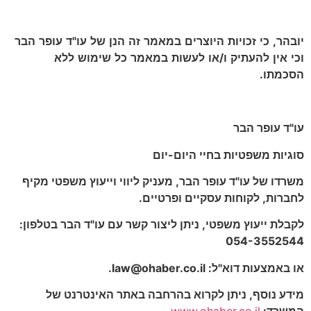
יובהר,
כי
זכויות
היוצרים
במאמר
זה
הנן
של
עו
"
ד
עופר
הבר
וכי
אין
להעתיק
ו
/
או
לעשות
במאמר
כל
שימוש
ללא
הסכמתו
.
עו"ד עופר הבר
סוגיות משפטיות בחיי היום-יום
משרדו של עו"ד עופר הבר, מעניק ליווי וייעוץ משפטי מקיף
לחברות, לקוחות עסקיים ופרטיים.
לקבלת ייעוץ משפטי, ניתן ליצור קשר עם עו"ד הבר בטלפון:
054-3552544
או באמצעות דוא"ל:
law@ohaber.co.il
.
מידע נוסף, ניתן לקרוא בהרחבה באתר האינטרנט של