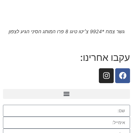
גשר צמח *9924 צ׳יטו טיגו 8 פרו המותג הסיני הגיע לצפון
עקבו אחרינו: