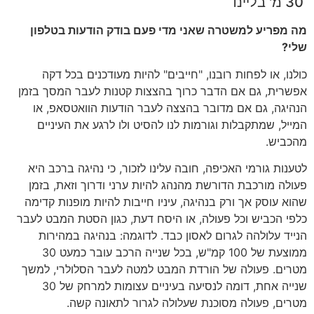
30 מ' בליינד
מה מפריע למשטרה שאני מדי פעם בודק הודעות בטלפון
שלי?
כולנו, או לפחות רובנו, "חייבים" להיות מעודכנים בכל דקה
אפשרית, גם אם הדבר כרוך בהצצות קטנות לעבר המסך בזמן
הנהיגה, גם אם מדובר בהצצה לעבר הודעות הוואטסאפ, או
המייל, שמתקבלות וגורמות לנו להסיט ולו לרגע את העיניים
מהכביש.
לטענות גורמי האכיפה, חובה עלינו לזכור, כי נהיגה ברכב היא
פעולה מורכבת הדורשת מהנהג להיות ערני ודרוך וזאת, בזמן
שהוא עוסק אך ורק בנהיגה, עיניו חייבות להיות מופנות קדימה
כלפי הכביש וכל פעולה, או היסח דעת, כגון הסטת המבט לעבר
הנייד עלולהה לגרום לאסון כבד. לדוגמה: בנהיגה במהירות
ממוצעת של 100 קמ"ש, בכל שנייה הרכב עובר כמעט 30
מטרים. פעולה של הורדת המבט למטה לעבר הסלולרי, למשך
שנייה אחת, דומה לנסיעה בעיניים עצומות למרחק של 30
מטרים, פעולה מסוכנת שעלולה לגרור לתאונה קשה.