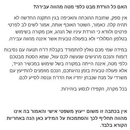
האם כל הורדת מבט כלפי מטה מהווה עבירה?
אין ספק, שחובת ההוכחה והאכיפה בגין התקנה החדשה לא
תהיה קלה. כאמור, השוטר האוכף אותה, אמור לשים לב לפרטי
פרטים ולוודא כי הורדת עיניו של הנהג, אכן מקורה בשימוש
בטלפון הסלולרי ולא בפעולה טבעית אשר איננה מהווה עבירה.
במידה שמי מכם נאלץ להתמודד בקבלת דו"ח תנועה עם נסיבות
דומות והנכם מרגישים שנעשה לכם עוול, שמא הסטת מבטכם
כלפי מטה, איננה הייתה במקורה בשל שימוש במכשיר הנייד,
אלא פעולה טבעית בזמן נהיגתכם, הנכם מוזמנים להתייעץ עם
משרדי על מנת שנבחן יחדיו את הדו"ח וננסה לסייע לכם.
בכל מקרה, הקפידו לנסוע בזהירות.
אין
בכתבה
זו
משום
ייעוץ
משפטי
אישי
והאמור
בה
אינו
מהווה
תחליף
לכך
והסתמכות
על
המידע
כאן
הִנה
באחריות
הקורא
בלבד
.