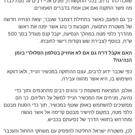
שזוכה להד נרחב בכלי התקשורת, פונים אליי רבים על מנת לברר
מה פשר התקנה ואם אכן אמת בדברים האמורים.
כך גם הפעם, כאשר בתחילת דצמבר שעבר, יצאה הנחיה חדשה
של משטרת התנועה, הקובעת כי נהג אשר יפנה את ראשו
מהדרך כלפי מטה במהלך הנסיעה, יקבל קנס מוגדל בסך 500
ש"ח, בנוסף לצבירת שש נקודות רישוי לחובתו.
האם אקבל דו"ח גם אם לא אחזיק בטלפון הסלולרי בזמן
הנהיגה?
כפי שכבר ידוע לרבים, עצם ההחזקה במכשיר הנייד, ולאו דווקא
השימוש בו, היא אשר מהווה עבירה.
אולם, המציאות משקפת כי נהגים רבים מתחכמים ותוך כדי
נהיגה, מניחים את המכשיר הנייד למשל על רגליהם. כך הם
ממשיכים להשתמש באופן שוטף במכשיר, תוך כדי הסטת מבטם
כלפי מטה, במקום להישיר מבטם קדימה אל אשר נעשה
ומתרחש בתוואי הדרך של נסיעתם בכביש.
לכן, משטרת ישראל החליטה להפסיק עם משחקי החתול והעכבר