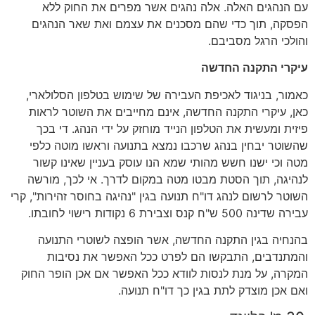
עם הנהגים האלה. אלה נהגים אשר מפרים את החוק ללא
הפסקה, תוך כדי שהם מסכנים את עצמם ואת שאר הנהגים
והולכי הרגל מסביבם.
עיקרי התקנה החדשה
כאמור, בניגוד לאכיפת העבירה של שימוש בטלפון הסלולארי,
כאן, עיקרי התקנה החדשה, אינם מחייבים את השוטר לראות
פיזית ומעשית את הטלפון הנייד מוחזק על ידי הנהג. די בכך
שהשוטר יבחין בנהג שרכבו נמצא בתנועה וראשו מוטה כלפי
מטה וכי ישנו חשש מהותי שמא הנו עוסק בעניין שאינו קשור
לנהיגה, תוך הסטת מבטו מטה במקום לדרך. אי לכך, מורשה
השוטר לרשום לנהג דו"ח תנועה בגין "נהיגה בחוסר זהירות", קרי
עבירה שדינה 500 ש"ח קנס וצבירת 6 נקודות רישוי לחובתו.
בהנחיה בגין התקנה החדשה, אשר הופצה לשוטרי התנועה
והמתנדבים, התבקשו הם לפרט ככל האפשר את נסיבות
המקרה, על מנת לנסות לוודא ככל האפשר אם אכן הופר החוק
ואם אכן מוצדק לתת בגין כך דו"ח תנועה.