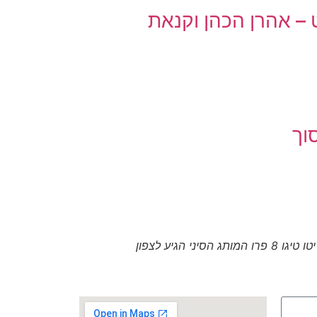
– אהרן הכהן וקנאת
וך