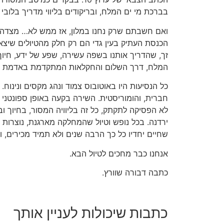
בברכת מי ים המלח, ובריקודים בליווי מדריך בלובי ה
ואם חשבתם שרק נחנו במלון, אז ממש לא… מצדה, נ
הכנסת העתיק בעין גדי הם רק חלק מהטיולים שיצ
זך, שהדריך אותנו בשפה עשירה, שפע של ידע, חיוך
המלח, דרך השלום והחקלאות המתקדמת באדמת 
כל הנסיעות היו באוטובוס צמוד ונהג מקסים ונינוח. 
חברית, והומוריסטית. השירה בקעה באופן ספונטני
לא הפסיקה לתקתק, כל זה בליוויה המסור, בחיוך וב
ירדנה. בכל נופש וטיול שהמחלקה מארגנת, נוצרות חב
שחיים יחדיו כל כך הרבה שנים ולא תמיד מכירים, ו
אנחנו כבר מחכים לטיול הבא.
כתבה דבורה שוורץ.
כתבות שיכולות לעניין אותך