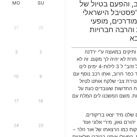
, והפעם בטיול של
MO
SU
פסטיבל הישראלי
מודרכים, מופעי
27
26
והרבה חברויות
בא
ותיקים במועצה ע"י ירדנה
3
2
חרת לא יהיה לך מקום. זה לא
השתנה כשותיקי הגולן יצאו ל"פסטיבל הישראלי הכל זהב" ל 3 לילות-4 ימים לים
 כפר חרוב, ואתו רכב נוסף עם
10
9
טירת צבי שלקח אותנו לטיול
רוח החדשות שעובדים כעת על
שיות. משם המשכנו לים המלח עם
17
16
ם שלנו מיד יצאו בריקודים.
רם גאון, מירי אלוני ועוד
24
23
קות כמו הרצאתו של אור הלר –
יטב המסורת, הפעילו אותנו בהידרו פילאטיס