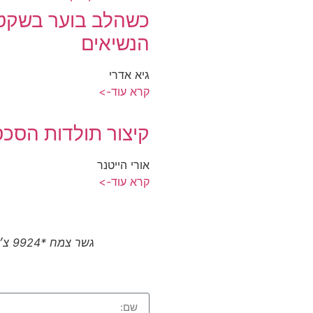
כשהלב בוער בשקט 
הנשיאים
גיא אדרי
קרא עוד->
קיצור תולדות הסכס
אורי הייטנר
קרא עוד->
גשר צמח *9924 צ׳יטו טיגו 8 פרו המותג הסיני הגיע לצפון