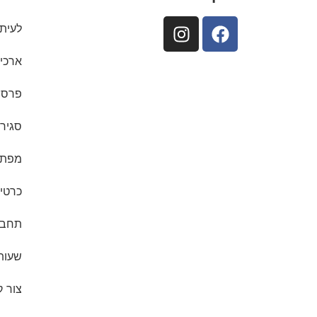
לעיתו
ארכיו
פרסם
סגיר
מפת ת
כרטיס
תחבו
שעות
צור 