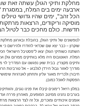
מחלקת ותיקי הגולן עשתה זאת שוב
ארבעה ימים בים המלח, במסגרת "
הכל זהב", ימים שהיו גדושי טיולים 
מוסיקה וריקודים, הרצאות מרתקות 
חדשות. כולם מחכים כבר לטיול ה
לנופשונים של ותיקי הגולן, בהובלת ובארגון מחלקת 
שוקרון – כבר יצא שם שכדאי להזדרז ולהירשם כי א
המלח. האוטובוס היה מלא בוותיקים ממרום גולן ועד
ותיקים מקצרין. בבית שאן נפגשנו עם המדריך לוי מ
מודרך לאזור גבול הירדן לגלבוע – אל טורבינות ה
חיבורן ולכריית מאגר עליון ותחתון לאנרגיות שימו
הפסקות לאוכל כמובן.
במלון רויאל רימונים קיבלו את פנינו נגנים, והוותיקי
בערבים נהנינו ממיטב המופעים, מאהרון פררה ועד יהו
אומנים איכותיים ומוכרים, וכל זה לצד הרצאות מרת
הכתב הצבאי של ערוץ 10. בבקרים כמ