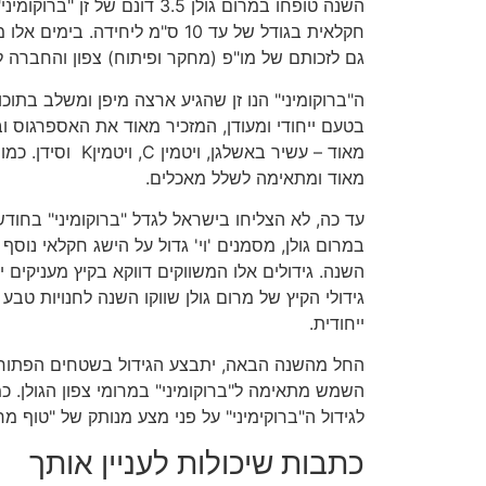
השנה טופחו במרום גולן 3.5 דונם ש
חקלאית בגודל של עד 10 ס"מ ליחידה
גם לזכותם של מו"פ (מחקר ופיתוח) צפון והחברה ל
ה"ברוקומיני" הנו זן שהגיע ארצה מיפן ומשלב בתוכו בר
בטעם ייחודי ומעודן, המזכיר מאוד את האספרגוס וב
מאוד – עשיר באשלגן, 
מאוד ומתאימה לשלל מאכלים.
עד כה, לא הצליחו בישראל לגדל "ברוקומיני" בחודש
במרום גולן, מסמנים 'וי' גדול על הישג חקלאי נוסף
השנה. גידולים אלו המשווקים דווקא בקיץ מעניקים יתר
גידולי הקיץ של מרום גולן שווקו השנה לחנויות טבע
ייחודית.
החל מהשנה הבאה, יתבצע הגידול בשטחים הפתוחים
השמש מתאימה ל"ברוקומיני" במרומי צפון הגולן. כמו
לגידול ה"ברוקימיני" על פני מצע מנותק של "טוף מרו
כתבות שיכולות לעניין אותך