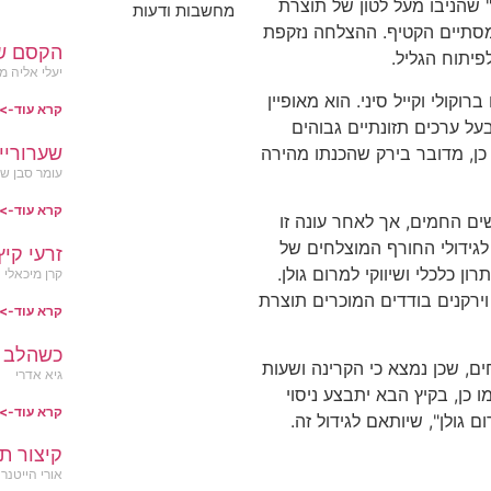
ל זן "ברוקומיני" שהניבו מעל לטון של תוצרת
מחשבות ודעות
. בימים אלו מסתיים הקטיף. ההצלחה נזקפת
הקסם ש
פיתוח הגליל.
יעלי אליה מ
וקולי וקייל סיני. הוא מאופיין
קרא עוד->
על ערכים תזונתיים גבוהים
שערוריי
ויטמין C, ויטמיןK וסידן. כמו כן, מדובר בירק שהכנתו מהירה
עומר סבן שותף ובעלים OK מ
קרא עוד->
ים החמים, אך לאחר עונה זו
 לגידולי החורף המוצלחים של
זרעי קיץ
ון כלכלי ושיווקי למרום גולן.
קרן מיכאלי
 וירקנים בודדים המוכרים תוצרת
קרא עוד->
כשהלב ב
, שכן נמצא כי הקרינה ושעות
גיא אדרי
 כן, בקיץ הבא יתבצע ניסוי
קרא עוד->
ם גולן", שיותאם לגידול זה.
קיצור ת
אורי הייטנר