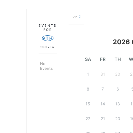
יולי
EVENTS
FOR
9TH
2
אוגוסט
SA
FR
TH
W
No
Events
1
31
30
2
8
7
6
15
14
13
1
22
21
20
1