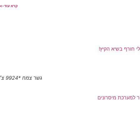
קרא עוד->
לי חורף בשיא הקיץ!
גשר צמח *9924 צ׳יטו טיגו 8 פרו המותג הסיני הגיע לצפון
ר למערכת מיסרונים