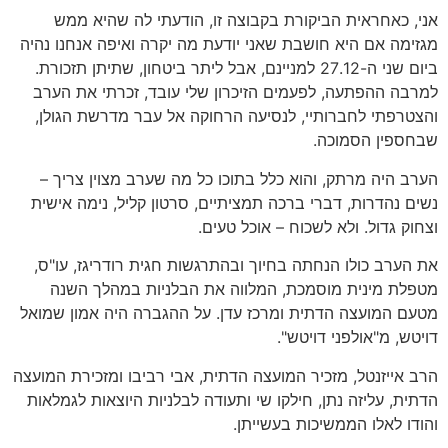
אני
,
כאחראית הביקורת בקבוצה זו
,
הודעתי לה שהיא ממש
מגזימה אם היא חושבת שאני יודעת מה יקרה ואיפה אנחנו נהיה
ביום שני ה
-27.12
למניינם
,
אבל ליתר ביטחון
,
שתיתן תזכורת
.
למרבה ההפתעה
,
לפעמים הזיכרון שלי עובד
,
זכרתי את הערב
והצטרפתי לחברותיי
,
לנסיעה הרחוקה אל עבר מדרשת הגולן
,
שבחספין הסמוכה
.
הערב היה מרתק
,
והוא כלל בתוכו כל מה שערב מצוין צריך
–
נשים נהדרות
,
דברי ברכה תמציתיים
,
סרטון קליל
,
נימה אישית
וצחוק גדול
.
ולא לשכוח
–
אוכל טעים
.
את הערב כולו הנחתה בחיוך ובהתרגשות חגית רודריגז
,
עו
"
ס
,
מטפלת מינית מוסמכת
,
המלווה את הבלניות במהלך השנה
מטעם המועצה הדתית ומרכז עדן
.
על ההגברה היה אמון שמואל
דויטש
,
מ
"
אולפני דויטש
".
הרב אייזנטל
,
מזכיר המועצה הדתית
,
אבי רביבו ומזכירת המועצה
הדתית
,
עליזה נתן
,
חילקו שי ותעודה לבלניות היוצאות לגמלאות
והודו לאלו הממשיכות בעשייתן
.