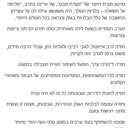
סרטון מבית היוצר של
"
נקודת מבט
",
של עדינה בהרב
, "
סליחה
על השאלה
–
בלניות הגולן
",
היה משעשע וגילה לנו על עשייתן
החשובה של כלל הבלניות בגולן וכנראה בכל העולם היהודי
.
הערב הסתיים בשעת לילה מאוחרת
,
כולנו חזרנו הביתה עייפות
ומרוצות
.
תודה לרב אייזנטל
,
לאבי רביבו ולעליזה נתן
,
שבלי הרבה מילים
,
פשוט גרמו לערב הזה לקרות
,
תודה ל
"
מרכז עדן
",
הפועל לשיפור חוויית הטבילה במקווה
.
תודה לכל המשתתפות
,
המסייעות והמסייעים
,
על הבמה ומאחורי
הקלעים
.
תודה לחגית רודריגז
,
שבזכותה כל זה לא היה קורה
ותודה עצומה לבלניות הגולן הנהדרות
,
שבזכותן
,
מצווה זו נעשית
מתוך רגישות ונועם
.
שנזכה להשתתף בעוד ערבים בסגנון גולני
–
נשי
–
יהודי מיוחד