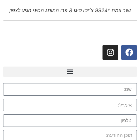
גשר צמח *9924 צ׳יטו טיגו 8 פרו המותג הסיני הגיע לצפון
עקבו אחרינו: