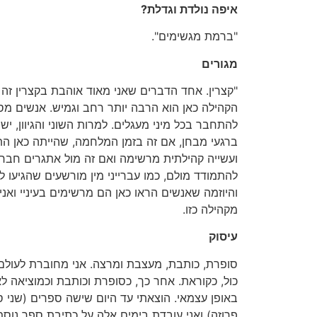
איפה נולדת וגדלת?
"ברמת מגשימים".
מגורים
"קצרין. אחד הדברים שאני מאוד אוהבת בקצרין זה א
הקהילה כאן הוא הרבה יותר רחב וגמיש. אנשים מסגנ
להתחבר בכל מיני מעגלים. למרות השוני והגיוון, י
ברגעי מבחן, אם זה בזמן המלחמה, שהייתה כאן ה
ועשייה קהילתית מרשימה ואם זה מול אתגרים חב
להתמודד מולם, כמו עברייני מין מורשעים שהגיעו ל
והיוזמה שאנשים הראו כאן הם מרשימים בעיניי ואנ
מקהילה כזו.
עיסוק
סופרת, כותבת, מעצבת ומרצה. אני מחוברת לעולם 
כול, כקוראת. אחר כך, כסופרת וכותבת וכמוציאה ל
באופן עצמאי. הוצאתי עד היום שישה ספרים (שני ס
פרוזה) ואני עובדת בימים אלה על כתיבת ספר נוסף