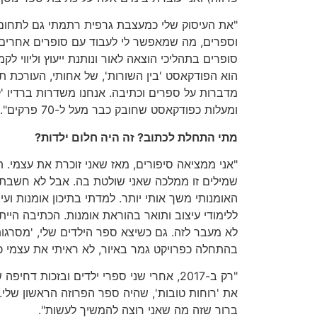
"את העיסוק שלי כמעצבת גרפית רתמתי גם לתחום 
וספרים, מה שמאפשר לי לעבוד עם סופרים אחרים, 
סופרים בתהליכי הוצאה לאור ונותנת ייעוץ וליווי לקמ
הוא הפודקאסט 'בין השורות', של אחותי, העורכת תמר
מדברות על ספרים וכתיבה. אנחנו משדרות ברדיו 'קול
ומעלות כפודקאסט שחובק כבר מעל ל-70 פרקים".
מתי התחלת לכתוב? זה היה חלום ילדות?
"אני ממציאה סיפורים, מאז שאני זוכרת את עצמי. 
שמילים זו ממלכה שאני שולטת בה. אבל לא חשבתי
האומנותי משך אותי יותר. למדתי בתיכון אומנות וע
ללימודי עיצוב ותואר בהוראת אומנות. הכתיבה היית
לא מעבר לזה. גם כשיצא ספר הילדים שלי, 'מסרג
בהתחלה כפרויקט גמר באיור, לא ראיתי את עצמי כ
"רק ב-2017, אחרי שני ספרי ילדים ובזכות ד
את 'רוחות טובות', שהיה ספר הפרוזה הראשון שלי.
ברור שזה מה שאני רוצה להמשיך לעשות".