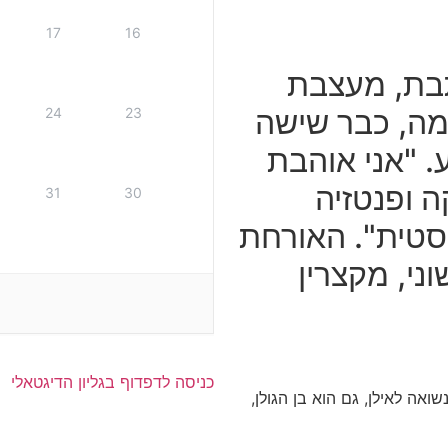
17
16
תבת, מעצבת
מה, כבר שישה
24
23
. "אני אוהבת
 ופנטזיה
31
30
יסטית". האורחת
ני, מקצרין
כניסה לדפדוף בגליון הדיגטאלי
ואה לאילן, גם הוא בן הגולן,