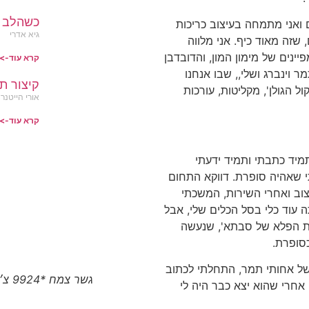
כשהלב ב
ואני מתמחה בעיצוב כריכות
גיא אדרי
שזה מאוד כיף. אני מלווה
פיינים של מימון המון, והדובדבן
קרא עוד->
 וינברג ושלי,, שבו אנחנו
קיצור ת
 הגולן', מקליטות, עורכות
אורי הייטנר
קרא עוד->
תמיד כתבתי ותמיד ידעתי
 שאהיה סופרת. דווקא התחום
יצוב ואחרי השירות, המשכתי
ה עוד כלי בסל הכלים שלי, אבל
ות הפלא של סבתא', שנעשה
סופרת.
חיפה של אחותי תמר, התחלתי לכתוב
גשר צמח *9924 צ׳יטו טיגו 8 פרו המותג הסיני הגיע לצפון
 אחרי שהוא יצא כבר היה לי