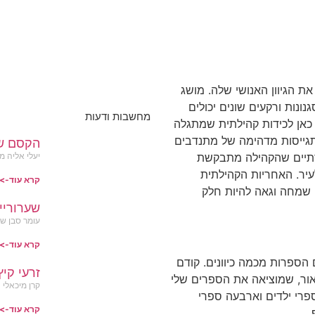
ת הגיוון האנושי שלה. מושג
ונות ורקעים שונים יכולים
מחשבות ודעות
ש כאן לכידות קהילתית שמתגלה
תגייסות מדהימה של מתנדבים
הקסם ש
רתיים שהקהילה מתבקשת
יעלי אליה מ
עיר. האחריות הקהילתית
קרא עוד->
י שמחה וגאה להיות חלק
שערוריי
עומר סבן שותף ובעלים OK מ
קרא עוד->
הספרות מכמה כיוונים. קודם
זרעי קיץ
אור, שמוציאה את הספרים שלי
קרן מיכאלי
פרי ילדים וארבעה ספרי
קרא עוד->
.