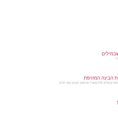
במילים
די
ת הבינה המזויפת
שרד פרסום, קיבוץ כפר חרוב