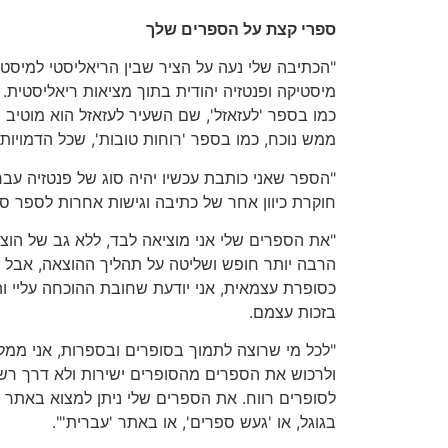
ספרי קצת על הספרים שלך
"הכתיבה שלי נעה על הציר שבין הריאליסטי למיסטי
מיסטיקה ופנטזיה יהודית בתוך מציאות ריאליסטית.
כמו בספר 'לעזאזל', שם השעיר לעזאזל הוא מוטיב רע
ממש נוכח, כמו בספר 'רוחות טובות', שכל הדמויות 
"הספר שאני כותבת עכשיו יהיה סוג של פנטזיה עבר
חוקרת כיוון אחר של כתיבה וגישות אחרות לספר סי
"את הספרים שלי אני מוציאה לבד, ללא גב של הו
הרבה יותר חופש ושליטה על תהליך ההוצאה, אבל גם
כסופרת עצמאית, אני יודעת שחובת ההוכחה עליי ו
בזכות עצמם.
"לכל מי שרוצה לתמוך בסופרים ובספרות, אני ממ
ולרכוש את הספרים מהסופרים ישירות ולא דרך ר
לסופרים רווח. את הספרים שלי ניתן למצוא באתר ש
בגוגל, או 'געש ספרים', או באתר 'עברית'".