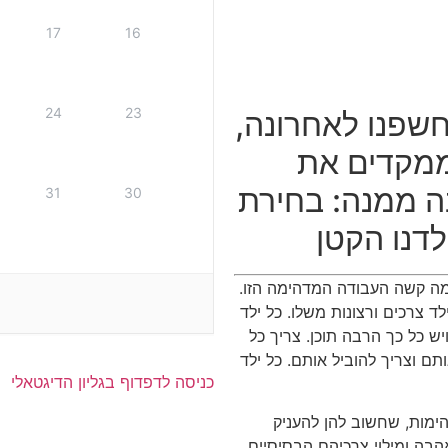
17
16
24
23
שפנו לאחרונה,
ממקדים את
ה ממנה: בחירת
31
30
דנו הקטן
שך כ-4 שנים, הבנתי כמה קשה העבודה המדהימה הזו.
 צרכים ורצונות משלו. כל ילד
יש כל כך הרבה תוכן. צריך כל
תם וצריך להוביל אותם. כל ילד
כניסה לדפדוף בגליון הדיגטאלי
הימות, שחשוב להן להעניק
אהבה ומילוי צרכיהם הבסיסיים