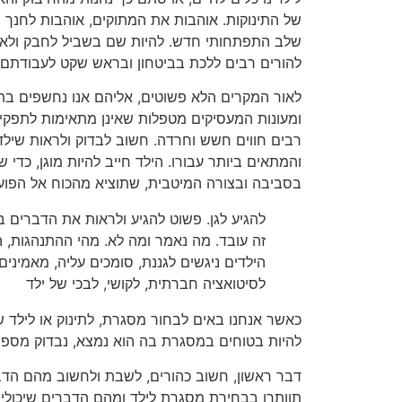
של התינוקות. אוהבות את המתוקים, אוהבות לחנך ול
שלב התפתחותי חדש. להיות שם בשביל לחבק ולאהו
להורים רבים ללכת בביטחון ובראש שקט לעבודתם.
לאור המקרים הלא פשוטים, אליהם אנו נחשפים בת
ומעונות המעסיקים מטפלות שאינן מתאימות לתפקיד 
רבים חווים חשש וחרדה. חשוב לבדוק ולראות שילד
והמתאים ביותר עבורו. הילד חייב להיות מוגן, כדי ש
בסביבה ובצורה המיטבית, שתוציא מהכוח אל הפועל א
להגיע לגן. פשוט להגיע ולראות את הדברים ב
זה עובד. מה נאמר ומה לא. מהי ההתנהגות, 
הילדים ניגשים לגננת, סומכים עליה, מאמינים
לסיטואציה חברתית, לקושי, לבכי של ילד
כאשר אנחנו באים לבחור מסגרת, לתינוק או לילד של
להיות בטוחים במסגרת בה הוא נמצא, נבדוק מספר
דבר ראשון, חשוב כהורים, לשבת ולחשוב מהם הדב
תוותרו בבחירת מסגרת לילד ומהם הדברים שיכולים 