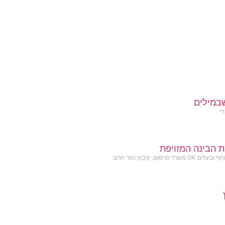
במילים
די
ת הבינה המזויפת
שרד פרסום, קיבוץ כפר חרוב