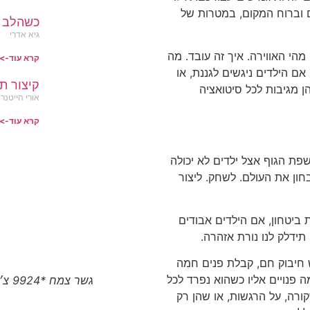
ם וברוח המקום, במטרות של
כשהלב ב
גיא אדרי
הי האווירה. איך זה עובד. מה
קרא עוד->
ם הילדים ניגשים לגננת, או
קיצור ת
 מגיבות לכל סיטואציה
אורי הייטנר
קרא עוד->
שפת הגוף אצל ילדים לא יכולה
בחון את העולם. לשחק. ליצור
ביטחון, אם הילדים אבודים
תידלק לנו נורת אזהרה.
 חיבוק חם, קבלת פנים חמה
 פנויים אליו כשהוא נפרד לכל
גשר צמח *9924 צ׳יטו טיגו 8 פרו המותג הסיני הגיע לצפון
רה, על הרגשות, או שהן רק