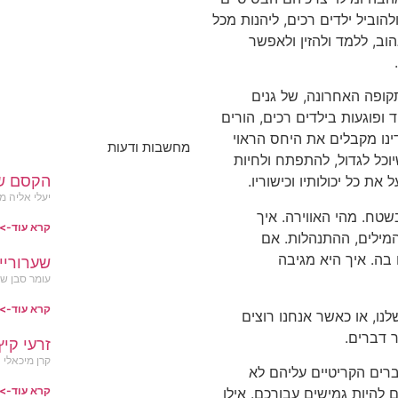
הוביל ילדים רכים, ליהנות מכל
ב, ללמד ולהזין ולאפשר
קופה האחרונה, של גנים
ופוגעות בילדים רכים, הורים
ינו מקבלים את היחס הראוי
מחשבות ודעות
יוכל לגדול, להתפתח ולחיות
הקסם ש
ת כל יכולותיו וכישוריו.
יעלי אליה מ
שטח. מהי האווירה. איך
קרא עוד->
המילים, ההתנהלות. אם
 בה. איך היא מגיבה
שערוריי
עומר סבן שותף ובעלים OK מ
קרא עוד->
נו, או כאשר אנחנו רוצים
 דברים.
זרעי קיץ
קרן מיכאלי
רים הקריטיים עליהם לא
קרא עוד->
להיות גמישים עבורכם. אילו