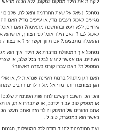
לוקחות את הילד ממקום למקום, ללא הכנה מראש ו
נסתכל ונשאל על שעת ההרדמה והאכילה, שלבים יו
מגיעים לאכול רעבים מדי, או עייפים מדי? האם ה
גירויים, ללא רעש ובהחשכה מתאימה? האם האוכל ה
לאכול לבד? האם הילד אוכל לפי הצורך, או שהוא אמ
ההאכלה מתבצעת? עם תיווך וקשר עין? או בצורה ט
נסתכל איך המטפלת מדברת אל הילד ואיך הוא מגיב
העיניים. אם אפשר להגיע לבקר בכל שלב, או שצרי
המטפלות? האם עברו קורס בעזרה ראשונה?
האם הגן מתנהל ברמת היגיינה שנראית לי, או אולי 
הגן מצוחצח יותר מדי אל מול הילדים הרבים שמתר
והכי הכי חשוב: הקשיבו לתחושות הפנימיות שלכם! 
או מספיק טוב עבור ילדכם, או שתבררו אותו, או ת
אתם ההורים של התינוק והילד הזה ואתם תעשו הכול
כאשר הוא במסגרת, טוב לו.
זאת ההזדמנות להגיד תודה לכל המטפלות, הגננות 