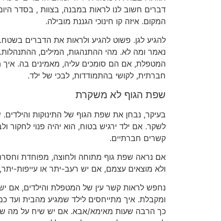
דברים חשוב לנו לראות במבנה, בצוות , בסדר היו
המקום. איזה קו חינוכי הגננת מובילה.
להגיע לגן. פשוט להגיע ולראות את הדברים בשטח. מ
נאמר ומה לא. מהי ההתנהגות, המילים, ההתנהלות. א
המטפלת, אם הם סומכים עליה, מאמינים בה. איך הן
חברתית, לקושי בהתמודדות, לבכי של ילד.
שפת הגוף לא משקרת
בעיקר, נבחן את שפת הגוף של התינוקות והילדים. 
לשקר. אם ילד ירגיש בטוח, הוא יהיה פנוי לחקור ול
קשרים חברתיים.
אם נראה שפת גוף מתוחה ולחוצה, מפוחדת וחסרת 
ולא מוצאים עצמם, אם יש רעב-יתר או עייפות-יתר, 
נחפש לראות קשר עין של המטפלת והילדים, אם יש
ומקבלת. איך מתייחסים לילד שמגיע מהבית ועד כמה
כך הרבה שעות מאימא/אבא. אם יש שיח על מה שקו