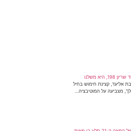
, היא משלנו
בת אליעד, קצינת חימוש בחיל
ולן", מצביעה על המוטיבציה…
איך הצילה טכנולוגיה של המאה ה-21 סלע בן מאות